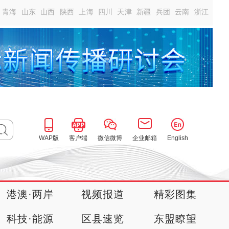
青海
山东
山西
陕西
上海
四川
天津
新疆
兵团
云南
浙江
WAP版
客户端
微信微博
企业邮箱
English
港澳·两岸
视频报道
精彩图集
科技·能源
区县速览
东盟瞭望