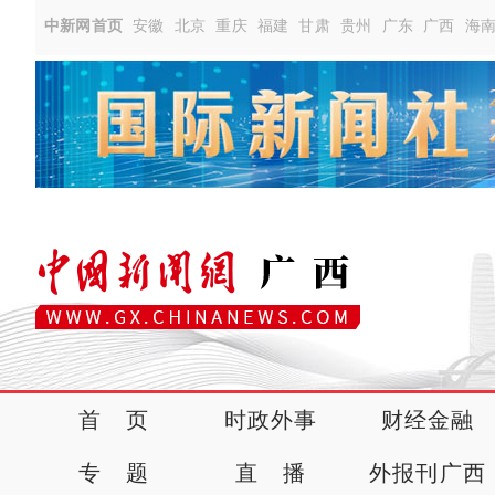
中新网首页
安徽
北京
重庆
福建
甘肃
贵州
广东
广西
海
首 页
时政外事
财经金融
专 题
直 播
外报刊广西