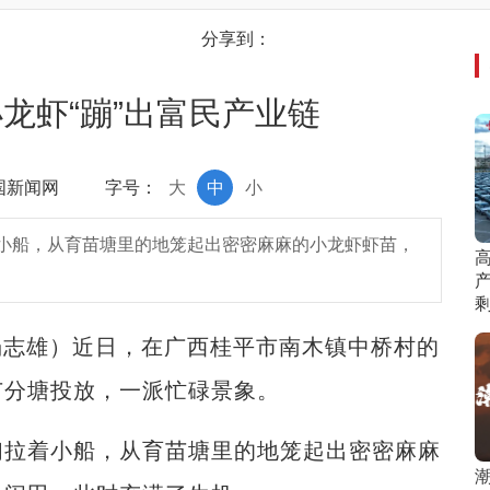
分享到：
龙虾“蹦”出富民产业链
中国新闻网
字号：
大
中
小
小船，从育苗塘里的地笼起出密密麻麻的小龙虾虾苗，
剩
杨志雄）近日，在广西桂平市南木镇中桥村的
苗分塘投放，一派忙碌景象。
拉着小船，从育苗塘里的地笼起出密密麻麻