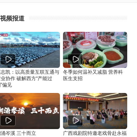
视频报道
高志凯：以高质量互联互通与
冬季如何温补又减脂 营养科
产业协作 破解西方“产能过
医生支招
”偏见
潮涌岑溪 三十而立
广西戏剧院特邀老戏骨赴永福