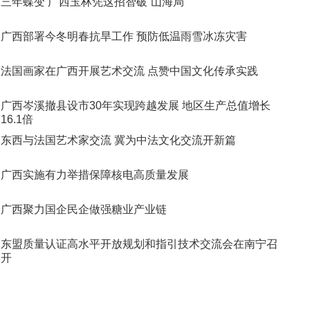
三年蝶变 广西玉林凭这招智破“山海局”
广西部署今冬明春抗旱工作 预防低温雨雪冰冻灾害
法国画家在广西开展艺术交流 点赞中国文化传承实践
广西岑溪撤县设市30年实现跨越发展 地区生产总值增长
16.1倍
东西与法国艺术家交流 冀为中法文化交流开新篇
广西实施有力举措保障核电高质量发展
广西聚力国企民企做强糖业产业链
东盟质量认证高水平开放规划和指引技术交流会在南宁召
开