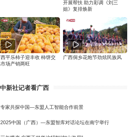
开展帮扶 助力彩调《刘三
姐》复排焕新
广西平乐柿子迎丰收 柿饼交
广西侗乡花炮节劲炫民族风
易市场产销两旺
中新社记者看广西
专家共探中国—东盟人工智能合作前景
2025中国（广西）—东盟智库对话论坛在南宁举行