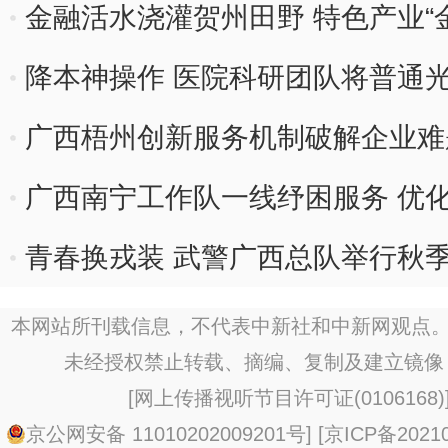
金融活水浇灌贺州田野 特色产业“金
降本神操作 医院科研团队将普通
级
广西梧州创新服务机制破解企业难
广西南宁工作队一线纾困服务 优
青春换戎装 武警广西总队举行秋
本网站所刊载信息，不代表中新社和中新网观点。
未经授权禁止转载、摘编、复制及建立镜像
[
网上传播视听节目许可证(0106168)
京公网安备 11010202009201号
] [
京ICP备20210