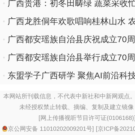
渎职
广西贵港：初冬田畴绿 蔬菜采收
广西龙胜侗年欢歌唱响桂林山水 
广西都安瑶族自治县庆祝成立70
广西都安瑶族自治县举行成立70
东盟学子广西研学 聚焦AI前沿科
本网站所刊载信息，不代表中新社和中新网观点。
未经授权禁止转载、摘编、复制及建立镜像
[
网上传播视听节目许可证(0106168)
京公网安备 11010202009201号
] [
京ICP备20210