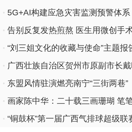
5G+AI构建应急灾害监测预警体
线
告别反复发热煎熬 医生用微创手
疾
“刘三姐文化的收藏与使命”主题
广西壮族自治区贺州市原副市长戴晓
东盟风情驻演燃亮南宁“三街两巷”
画家陈中华：二十载三画珊瑚 笔
“铜鼓杯”第一届广西气排球超级