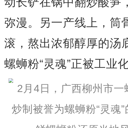
动长铲在锅中翻炒酸笋
弥漫。另一产线上，筒
滚，熬出浓郁醇厚的汤
螺蛳粉“灵魂”正被工业