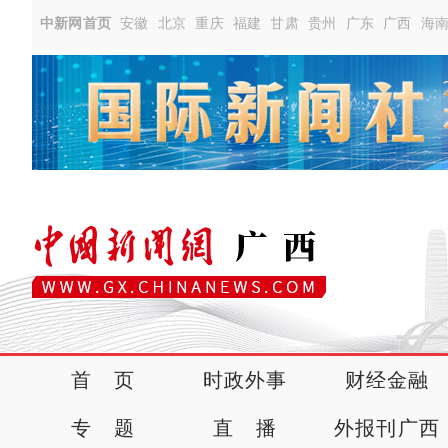
中新网首页
安徽
北京
重庆
福建
甘肃
贵州
广东
广西
海
首 页
时政外事
财经金融
专 题
直 播
外报刊广西