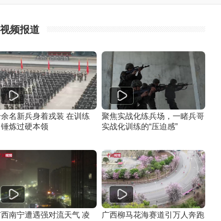
视频报道
千余名新兵身着戎装 在训练
聚焦实战化练兵场，一睹兵哥
中锤炼过硬本领
实战化训练的“压迫感”
广西南宁遭遇强对流天气 凌
广西柳马花海赛道引万人奔跑