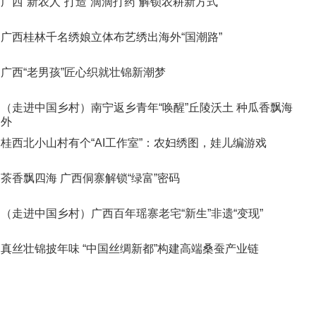
广西“新农人”打造“滴滴打药”解锁农耕新方式
广西桂林千名绣娘立体布艺绣出海外“国潮路”
广西“老男孩”匠心织就壮锦新潮梦
（走进中国乡村）南宁返乡青年“唤醒”丘陵沃土 种瓜香飘海
外
桂西北小山村有个“AI工作室”：农妇绣图，娃儿编游戏
茶香飘四海 广西侗寨解锁“绿富”密码
（走进中国乡村）广西百年瑶寨老宅“新生”非遗“变现”
真丝壮锦披年味 “中国丝绸新都”构建高端桑蚕产业链