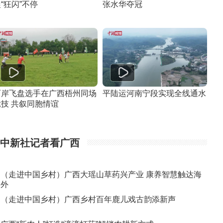
“狂闪”不停
张水华夺冠
两岸飞盘选手在广西梧州同场
平陆运河南宁段实现全线通水
竞技 共叙同胞情谊
中新社记者看广西
（走进中国乡村）广西大瑶山草药兴产业 康养智慧触达海
外
（走进中国乡村）广西乡村百年鹿儿戏古韵添新声