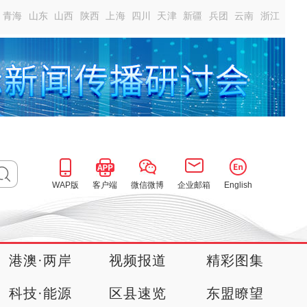
青海
山东
山西
陕西
上海
四川
天津
新疆
兵团
云南
浙江
WAP版
客户端
微信微博
企业邮箱
English
港澳·两岸
视频报道
精彩图集
科技·能源
区县速览
东盟瞭望