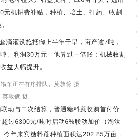
70元机耕费补贴，种植、培土、打药、收割
吨。
套滴灌设施抵御上半年干旱，亩产逾7吨，
0吨、利润30万元。他算过一笔账：机械收割
，收益大幅提升。
。莫敦傢 摄
联动与二次结算，普通糖料蔗收购首付价
价超过6300元/吨时启动6%联动加价（淘汰
。今年来宾糖料蔗种植面积达202.85万亩，