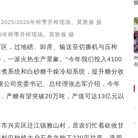
艘
026年榨季开榨现场。莫敦傢 摄
区，过地磅、卸蔗、输送至切撕机与压榨
一派火热生产景象。“今年我们投入4100
连煮系统和白砂糖干燥冷却系统，提升糖分收
限公司党委书记、总经理张志军介绍，今年
%，产糖有望突破20万吨，产值可达13亿元以
市兴宾区迁江镇雅山村，蔗农们忙着砍收甘
村屯种植大户石盘文种了220亩甘蔗，选用