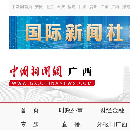
中新网首页
安徽
北京
重庆
福建
甘肃
贵州
广东
广西
海
首 页
时政外事
财经金融
专 题
直 播
外报刊广西