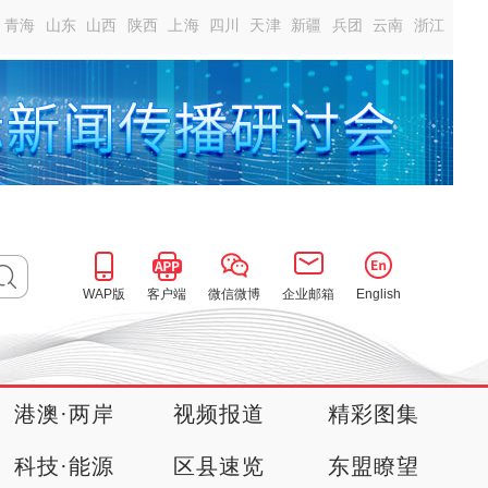
青海
山东
山西
陕西
上海
四川
天津
新疆
兵团
云南
浙江
WAP版
客户端
微信微博
企业邮箱
English
港澳·两岸
视频报道
精彩图集
科技·能源
区县速览
东盟瞭望