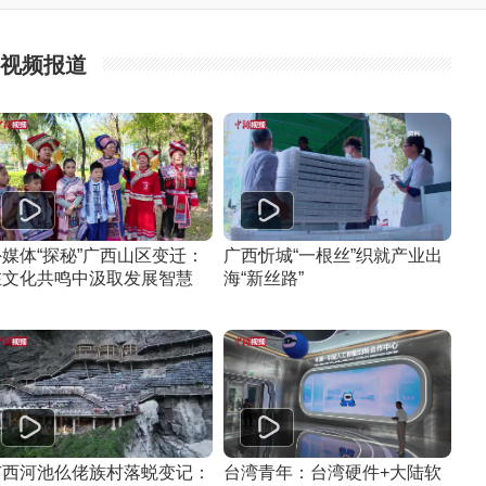
视频报道
外媒体“探秘”广西山区变迁：
广西忻城“一根丝”织就产业出
在文化共鸣中汲取发展智慧
海“新丝路”
广西河池仫佬族村落蜕变记：
台湾青年：台湾硬件+大陆软