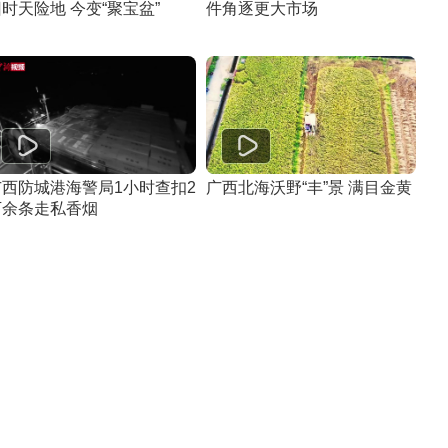
时天险地 今变“聚宝盆”
件角逐更大市场
广西防城港海警局1小时查扣2
广西北海沃野“丰”景 满目金黄
万余条走私香烟