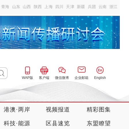
青海
山东
山西
陕西
上海
四川
天津
新疆
兵团
云南
浙江
WAP版
客户端
微信微博
企业邮箱
English
港澳·两岸
视频报道
精彩图集
科技·能源
区县速览
东盟瞭望