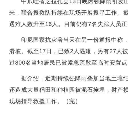
中爪哇省芝拉扎县13日晚因强降雨引发山
来，联合搜救队持续在现场开展搜寻工作。截
遇难人数升至16人。目前仍有7名失踪人员
印尼国家抗灾署当天在另一份通报中称，中
滑坡。截至17日，已致2人遇难，另有27
过800名当地居民已被紧急疏散至临时安置点
据介绍，近期持续强降雨叠加当地土壤结
还造成大量稻田和种植园被泥石掩埋，财产
现场指导救援工作。（完）