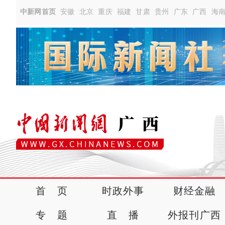
中新网首页
安徽
北京
重庆
福建
甘肃
贵州
广东
广西
海
首 页
时政外事
财经金融
专 题
直 播
外报刊广西