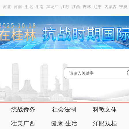
南
河北
河南
湖北
湖南
黑龙江
江苏
江西
吉林
辽宁
内蒙古
宁夏
统战侨务
社会法制
科教文体
壮美广西
健康·生活
洋眼观桂