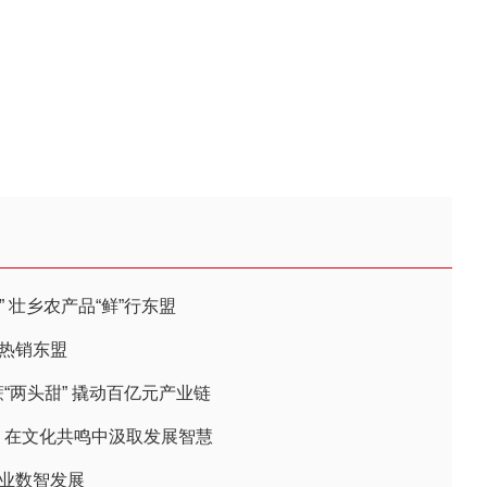
 壮乡农产品“鲜”行东盟
物热销东盟
“两头甜” 撬动百亿元产业链
：在文化共鸣中汲取发展智慧
产业数智发展