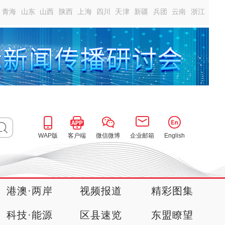
青海
山东
山西
陕西
上海
四川
天津
新疆
兵团
云南
浙江
WAP版
客户端
微信微博
企业邮箱
English
港澳·两岸
视频报道
精彩图集
科技·能源
区县速览
东盟瞭望