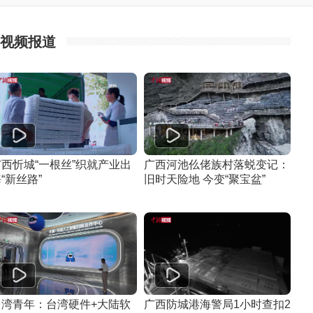
视频报道
广西忻城“一根丝”织就产业出
广西河池仫佬族村落蜕变记：
“新丝路”
旧时天险地 今变“聚宝盆”
台湾青年：台湾硬件+大陆软
广西防城港海警局1小时查扣2