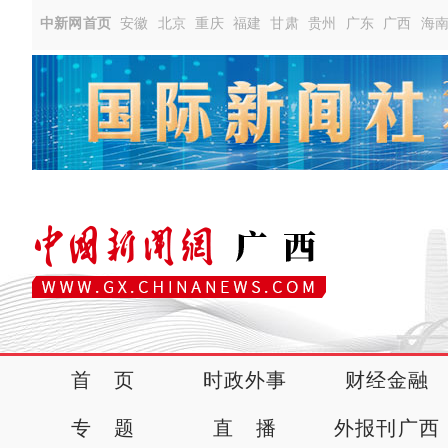
中新网首页
安徽
北京
重庆
福建
甘肃
贵州
广东
广西
海
首 页
时政外事
财经金融
专 题
直 播
外报刊广西