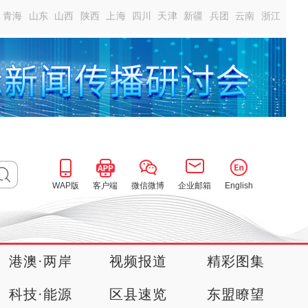
青海
山东
山西
陕西
上海
四川
天津
新疆
兵团
云南
浙江
WAP版
客户端
微信微博
企业邮箱
English
港澳·两岸
视频报道
精彩图集
科技·能源
区县速览
东盟瞭望