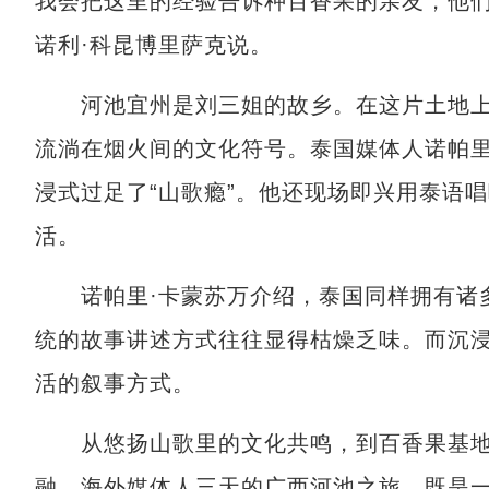
我会把这里的经验告诉种百香果的亲友，他们
诺利·科昆博里萨克说。
河池宜州是刘三姐的故乡。在这片土地上
流淌在烟火间的文化符号。泰国媒体人诺帕里
浸式过足了“山歌瘾”。他还现场即兴用泰语
活。
诺帕里·卡蒙苏万介绍，泰国同样拥有诸多
统的故事讲述方式往往显得枯燥乏味。而沉
活的叙事方式。
从悠扬山歌里的文化共鸣，到百香果基地
融，海外媒体人三天的广西河池之旅，既是