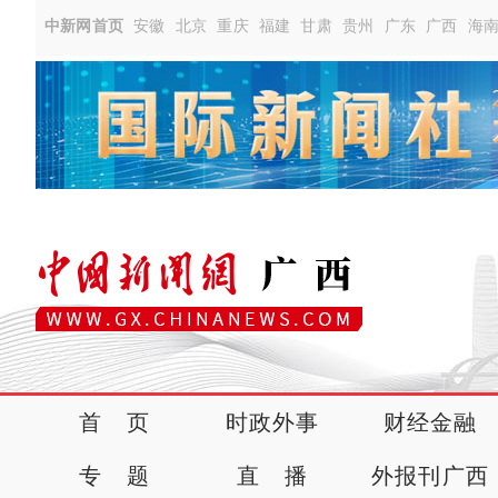
中新网首页
安徽
北京
重庆
福建
甘肃
贵州
广东
广西
海
首 页
时政外事
财经金融
专 题
直 播
外报刊广西