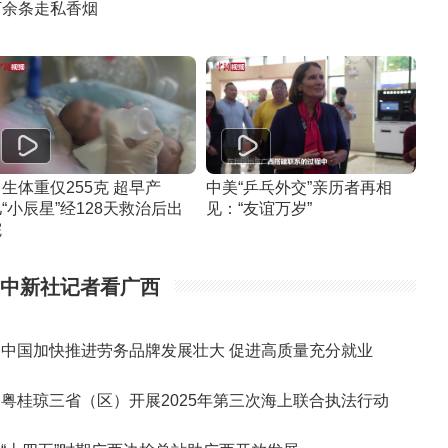
万余条走私香烟
生体重仅255克 超早产
中美“乒乓外交”亲历者再相
“小辰星”经128天救治后出
见：“友谊万岁”
院
中新社记者看广西
中国加快推进劳务品牌发展壮大 促进高质量充分就业
粤桂琼三省（区）开展2025年第三次海上联合执法行动