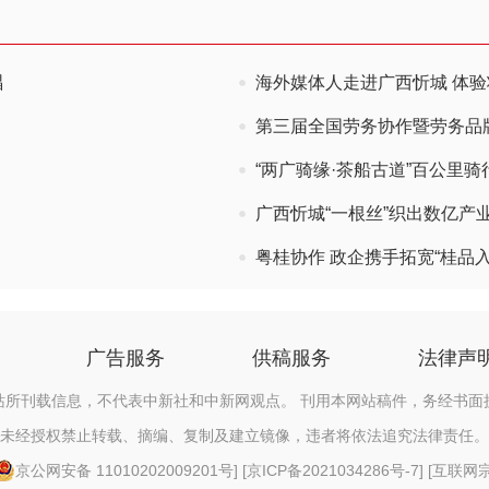
唱
海外媒体人走进广西忻城 体
第三届全国劳务协作暨劳务品
“两广骑缘·茶船古道”百公里
广西忻城“一根丝”织出数亿产业
粤桂协作 政企携手拓宽“桂品入
广告服务
供稿服务
法律声
站所刊载信息，不代表中新社和中新网观点。 刊用本网站稿件，务经书面
未经授权禁止转载、摘编、复制及建立镜像，违者将依法追究法律责任。
京公网安备 11010202009201号
] [
京ICP备2021034286号-7
] [
互联网宗教