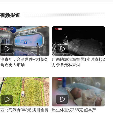
视频报道
台湾青年：台湾硬件+大陆软
广西防城港海警局1小时查扣2
件角逐更大市场
万余条走私香烟
西北海沃野“丰”景 满目金黄
出生体重仅255克 超早产