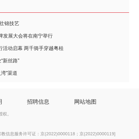
验壮锦技艺
牌发展大会将在南宁举行
骑行活动启幕 两千骑手穿越粤桂
“新丝路”
湾”渠道
明
招聘信息
网站地图
授权。
信息服务许可证：京(2022)0000118；京(2022)0000119
]