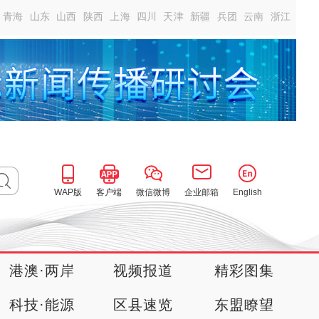
青海
山东
山西
陕西
上海
四川
天津
新疆
兵团
云南
浙江
WAP版
客户端
微信微博
企业邮箱
English
港澳·两岸
视频报道
精彩图集
科技·能源
区县速览
东盟瞭望