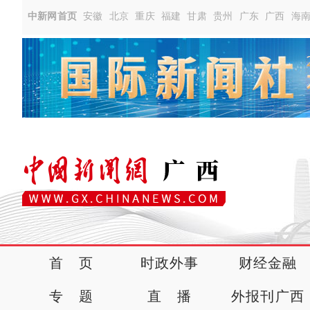
中新网首页
安徽
北京
重庆
福建
甘肃
贵州
广东
广西
海
首 页
时政外事
财经金融
专 题
直 播
外报刊广西