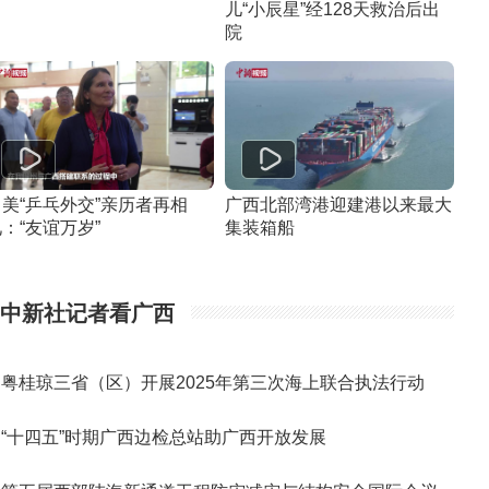
儿“小辰星”经128天救治后出
院
中美“乒乓外交”亲历者再相
广西北部湾港迎建港以来最大
：“友谊万岁”
集装箱船
中新社记者看广西
粤桂琼三省（区）开展2025年第三次海上联合执法行动
“十四五”时期广西边检总站助广西开放发展