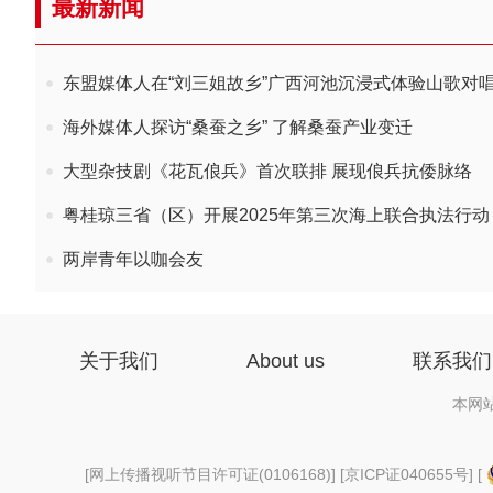
最新新闻
东盟媒体人在“刘三姐故乡”广西河池沉浸式体验山歌对
海外媒体人探访“桑蚕之乡” 了解桑蚕产业变迁
大型杂技剧《花瓦俍兵》首次联排 展现俍兵抗倭脉络
粤桂琼三省（区）开展2025年第三次海上联合执法行动
两岸青年以咖会友
关于我们
About us
联系我们
本网
[
网上传播视听节目许可证(0106168)
] [
京ICP证040655号
] [