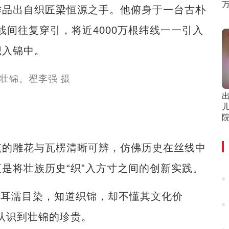
作品出自织匠梁恒源之手。他俯身于一台古朴
线间往复穿引，将近4000万根纬线一一引入
织入锦中。
出
儿
的雕花与瓦楞清晰可辨，仿佛历史在丝线中
是将壮族历史“织”入方寸之间的创新实践。
小耳濡目染，知道织锦，却不懂其文化价
认识到壮锦的珍贵。