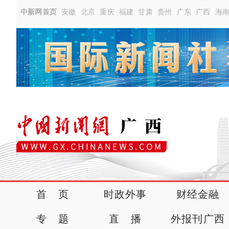
中新网首页
安徽
北京
重庆
福建
甘肃
贵州
广东
广西
海
首 页
时政外事
财经金融
专 题
直 播
外报刊广西