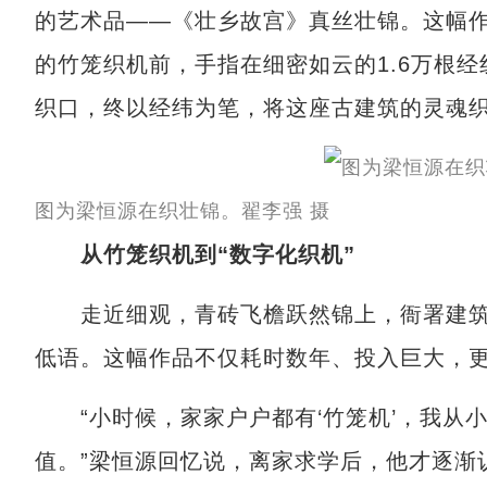
的艺术品——《壮乡故宫》真丝壮锦。这幅
的竹笼织机前，手指在细密如云的1.6万根经
织口，终以经纬为笔，将这座古建筑的灵魂
图为梁恒源在织壮锦。翟李强 摄
从竹笼织机到“数字化织机”
走近细观，青砖飞檐跃然锦上，衙署建筑
低语。这幅作品不仅耗时数年、投入巨大，更
“小时候，家家户户都有‘竹笼机’，我从
值。”梁恒源回忆说，离家求学后，他才逐渐