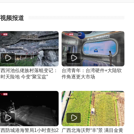
视频报道
广西河池仫佬族村落蜕变记：
台湾青年：台湾硬件+大陆软
时天险地 今变“聚宝盆”
件角逐更大市场
广西防城港海警局1小时查扣2
广西北海沃野“丰”景 满目金黄