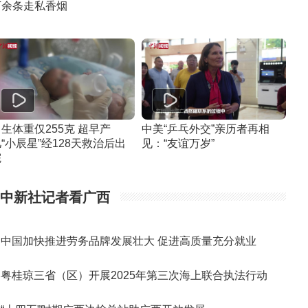
万余条走私香烟
生体重仅255克 超早产
中美“乒乓外交”亲历者再相
“小辰星”经128天救治后出
见：“友谊万岁”
院
中新社记者看广西
中国加快推进劳务品牌发展壮大 促进高质量充分就业
粤桂琼三省（区）开展2025年第三次海上联合执法行动