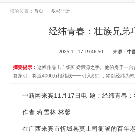
您的位置：
首页
→
多彩非遗
经纬青春：壮族兄弟巧
2025-11-17 19:46:50 来源：
摘要提示：
这幅作品出自织匠梁恒源之手。他俯身于一台古
复穿引，将近4000万根纬线一一引入织口，终以经纬为
中新网来宾11月17日电 题：经纬青春：
作者 蒋雪林 林馨
在广西来宾市忻城县莫土司衙署的百年老宅