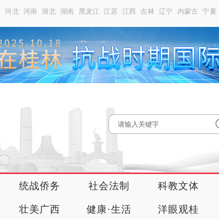
南
河北
河南
湖北
湖南
黑龙江
江苏
江西
吉林
辽宁
内蒙古
宁夏
统战侨务
社会法制
科教文体
壮美广西
健康·生活
洋眼观桂