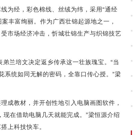
为经，彩色棉线、丝绒为纬，采用“通经
，图案丰富绚丽。作为广西壮锦起源地之一，
，受市场经济冲击，忻城壮锦生产与织锦技艺
表弟兰培文决定返乡传承这一壮族瑰宝。“当
花系统如同无解的密码，全靠口传心授。”梁
理成教材，并开创性地引入电脑画图软件，
，现在借助电脑几天就能完成。”梁恒源介绍
艺搭上科技快车。