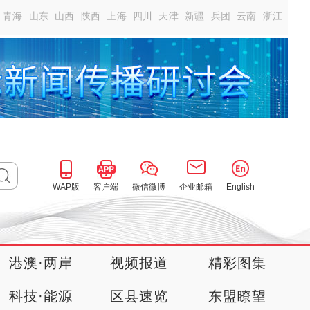
青海
山东
山西
陕西
上海
四川
天津
新疆
兵团
云南
浙江
WAP版
客户端
微信微博
企业邮箱
English
港澳·两岸
视频报道
精彩图集
科技·能源
区县速览
东盟瞭望