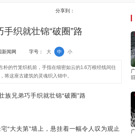
分享到：
手织就壮锦“破圈”路
中国新闻网
字号：
大
中
小
朴的竹笼织机前，手指在细密如云的1.6万根经线间往
笔，将这座古建筑的灵魂织入锦中。
旧
壮族兄弟巧手织就壮锦“破圈”路
“大夫第”墙上，悬挂着一幅令人叹为观止