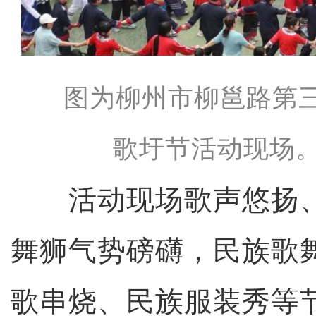
图为柳州市柳邕路第
歌圩节活动现场。
活动现场歌声悠扬、
舞狮气势磅礴，民族歌
歌串烧、民族服装秀等