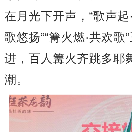
在月光下开声，“歌声起·
歌悠扬”“篝火燃·共欢歌
进，百人篝火齐跳多耶
潮。