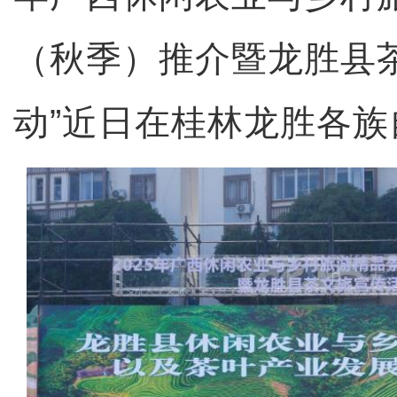
（秋季）推介暨龙胜县
动”近日在桂林龙胜各