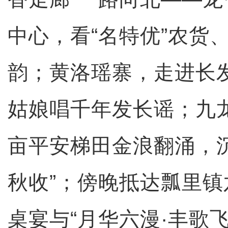
中心，看“名特优”农货
韵；黄洛瑶寨，走进长
姑娘唱千年发长谣；九
亩平安梯田金浪翻涌，
秋收”；傍晚抵达瓢里
桌宴与“月华六漫·丰歌