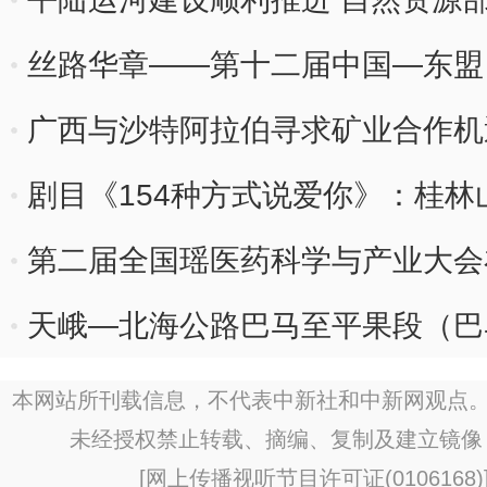
丝路华章——第十二届中国—东盟
展开展
广西与沙特阿拉伯寻求矿业合作机
剧目《154种方式说爱你》：桂
第二届全国瑶医药科学与产业大会
天峨—北海公路巴马至平果段（巴
验收
本网站所刊载信息，不代表中新社和中新网观点。
未经授权禁止转载、摘编、复制及建立镜像
[
网上传播视听节目许可证(0106168)