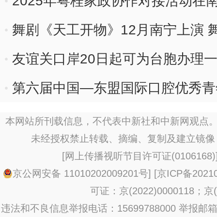
2025年粤桂家政协作对接活动在
舞剧《天工开物》12月南宁上演 
友谊关口岸20日起可为台胞办理
通行证
第六届中国—东盟国际口腔优秀青
本网站所刊载信息，不代表中新社和中新网观点。
未经授权禁止转载、摘编、复制及建立镜像
[
网上传播视听节目许可证(0106168)
京公网安备 11010202009201号
] [
京ICP备20210
可证：京(2022)0000118；京(2
违法和不良信息举报电话：15699788000 举报邮箱：jub