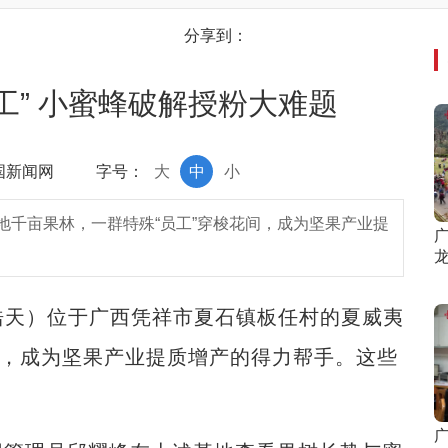
分享到：
工” 小蜜蜂破解授粉大难题
中国新闻网
字号：
大
中
小
地千亩果林，一群特殊“员工”穿梭花间，成为坚果产业提
。
龙
浩天）位于广西凭祥市夏石镇板任村的夏威夷
间，成为坚果产业提质增产的得力帮手。这些
广