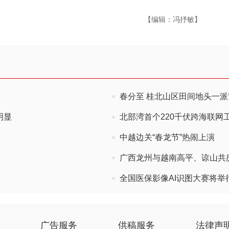
【编辑：冯抒敏】
春分至 桂北山区田间地头一派
明显
北部湾首个220千伏跨海联网
中越边关“春龙节”热闹上演
广西龙州与越南高平、谅山共庆
全国医保影像AI识图大赛将举
广告服务
供稿服务
法律声