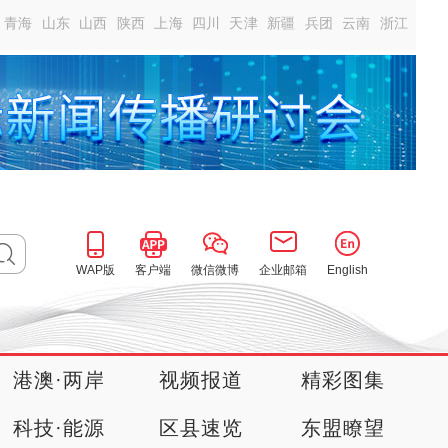
青海
山东
山西
陕西
上海
四川
天津
新疆
兵团
云南
浙江
WAP版
客户端
微信微博
企业邮箱
English
港澳·两岸
视频报道
精彩图集
科技·能源
区县速览
东盟瞭望