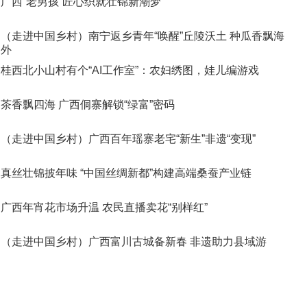
广西“老男孩”匠心织就壮锦新潮梦
（走进中国乡村）南宁返乡青年“唤醒”丘陵沃土 种瓜香飘海
外
桂西北小山村有个“AI工作室”：农妇绣图，娃儿编游戏
茶香飘四海 广西侗寨解锁“绿富”密码
（走进中国乡村）广西百年瑶寨老宅“新生”非遗“变现”
真丝壮锦披年味 “中国丝绸新都”构建高端桑蚕产业链
广西年宵花市场升温 农民直播卖花“别样红”
（走进中国乡村）广西富川古城备新春 非遗助力县域游