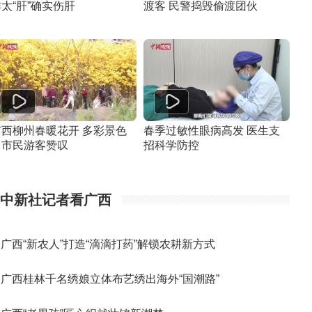
太“肝”确实伤肝
渡客 民警捣毁偷渡团伙
广西柳州春暖花开 多彩景色
春季过敏性眼病高发 医生支
引市民游客赞叹
招科学防控
中新社记者看广西
广西“新农人”打造“滴滴打药”解锁农耕新方式
广西桂林千名绣娘立体布艺绣出海外“国潮路”