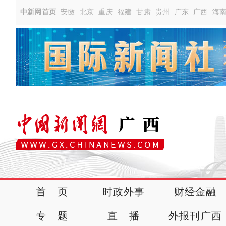
中新网首页
安徽
北京
重庆
福建
甘肃
贵州
广东
广西
海
首 页
时政外事
财经金融
专 题
直 播
外报刊广西