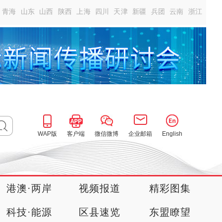
青海
山东
山西
陕西
上海
四川
天津
新疆
兵团
云南
浙江
WAP版
客户端
微信微博
企业邮箱
English
港澳·两岸
视频报道
精彩图集
科技·能源
区县速览
东盟瞭望