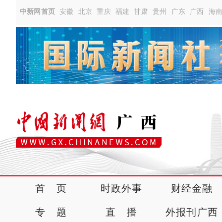
中新网首页
安徽
北京
重庆
福建
甘肃
贵州
广东
广西
海
首 页
时政外事
财经金融
专 题
直 播
外报刊广西