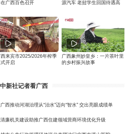
会在广西百色召开
源汽车 老挝学生回国待遇高
西来宾市2025/2026年榨季
广西象州妙皇乡：一片茶叶里
正式开启
的乡村振兴故事
中新社记者看广西
广西推动河湖治理从“治水”迈向“智水” 交出亮眼成绩单
清廉机关建设助推广西住建领域营商环境优化升级