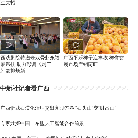
医生支招
广西戏剧院特邀老戏骨赴永福
广西平乐柿子迎丰收 柿饼交
开展帮扶 助力彩调《刘三
易市场产销两旺
姐》复排焕新
中新社记者看广西
广西忻城石漠化治理交出亮眼答卷 “石头山”变“财富山”
专家共探中国—东盟人工智能合作前景