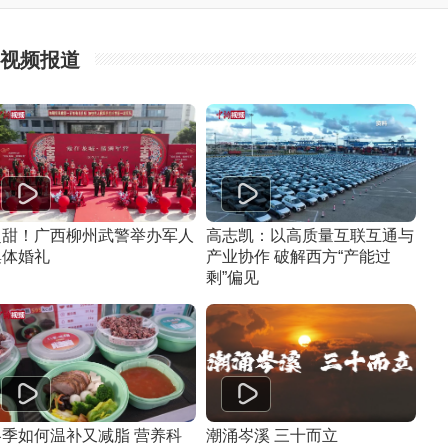
视频报道
超甜！广西柳州武警举办军人
高志凯：以高质量互联互通与
集体婚礼
产业协作 破解西方“产能过
剩”偏见
冬季如何温补又减脂 营养科
潮涌岑溪 三十而立