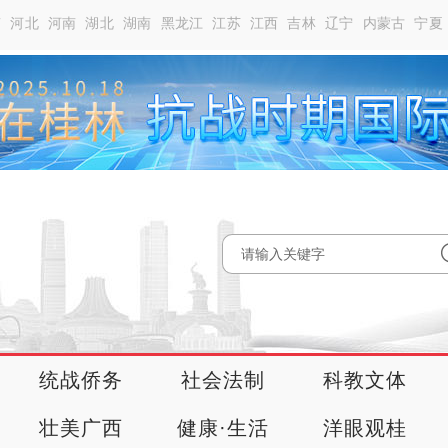
南
河北
河南
湖北
湖南
黑龙江
江苏
江西
吉林
辽宁
内蒙古
宁夏
统战侨务
社会法制
科教文体
壮美广西
健康·生活
洋眼观桂