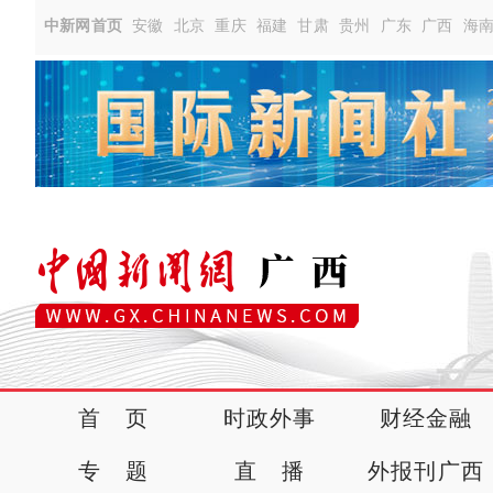
中新网首页
安徽
北京
重庆
福建
甘肃
贵州
广东
广西
海
首 页
时政外事
财经金融
专 题
直 播
外报刊广西