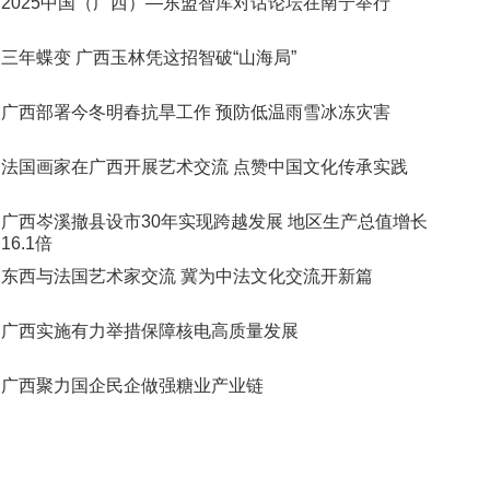
2025中国（广西）—东盟智库对话论坛在南宁举行
三年蝶变 广西玉林凭这招智破“山海局”
广西部署今冬明春抗旱工作 预防低温雨雪冰冻灾害
法国画家在广西开展艺术交流 点赞中国文化传承实践
广西岑溪撤县设市30年实现跨越发展 地区生产总值增长
16.1倍
东西与法国艺术家交流 冀为中法文化交流开新篇
广西实施有力举措保障核电高质量发展
广西聚力国企民企做强糖业产业链