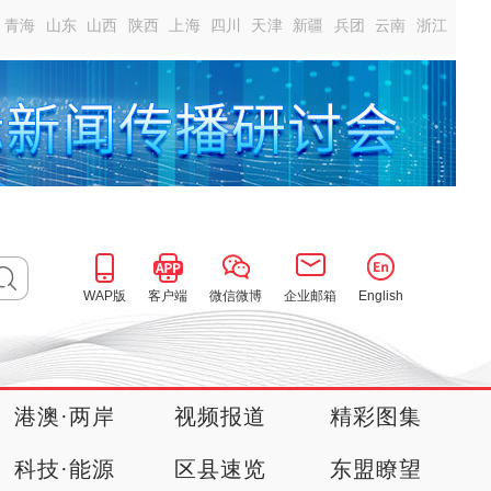
青海
山东
山西
陕西
上海
四川
天津
新疆
兵团
云南
浙江
WAP版
客户端
微信微博
企业邮箱
English
港澳·两岸
视频报道
精彩图集
科技·能源
区县速览
东盟瞭望