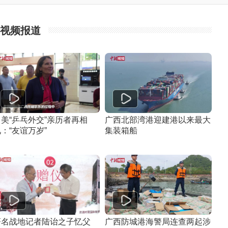
视频报道
中美“乒乓外交”亲历者再相
广西北部湾港迎建港以来最大
：“友谊万岁”
集装箱船
著名战地记者陆诒之子忆父
广西防城港海警局连查两起涉