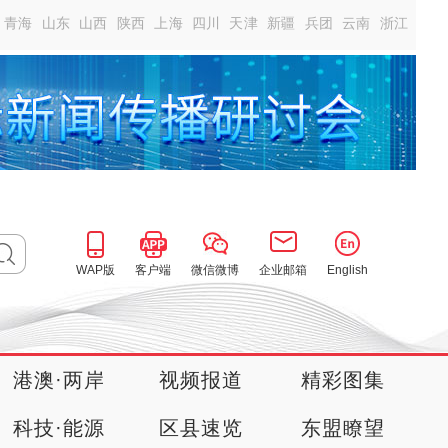
青海
山东
山西
陕西
上海
四川
天津
新疆
兵团
云南
浙江
WAP版
客户端
微信微博
企业邮箱
English
港澳·两岸
视频报道
精彩图集
科技·能源
区县速览
东盟瞭望