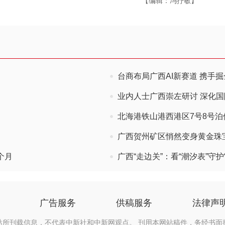
【编辑：冯抒敏】
台商布局广西AI新赛道 携手
业内人士广西崇左研讨 深化
北海港铁山港西港区7号8号
广西贺州矿区悄然变身黄金珠宝
个月
广西“走边关”：看“潮汐表”守
广告服务
供稿服务
法律声
站所刊载信息，不代表中新社和中新网观点。 刊用本网站稿件，务经书面