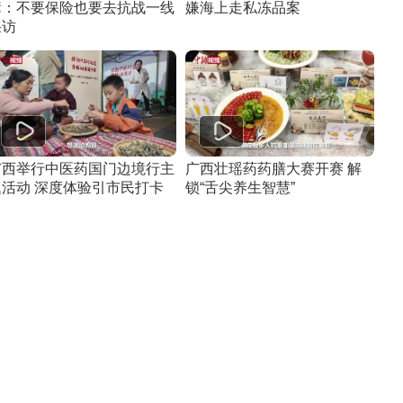
辈：不要保险也要去抗战一线
嫌海上走私冻品案
采访
广西举行中医药国门边境行主
广西壮瑶药药膳大赛开赛 解
题活动 深度体验引市民打卡
锁“舌尖养生智慧”