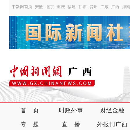
中新网首页
安徽
北京
重庆
福建
甘肃
贵州
广东
广西
海
首 页
时政外事
财经金融
专 题
直 播
外报刊广西