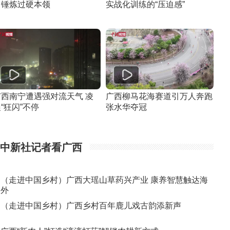
中锤炼过硬本领
实战化训练的“压迫感”
广西南宁遭遇强对流天气 凌
广西柳马花海赛道引万人奔跑
“狂闪”不停
张水华夺冠
中新社记者看广西
（走进中国乡村）广西大瑶山草药兴产业 康养智慧触达海
外
（走进中国乡村）广西乡村百年鹿儿戏古韵添新声