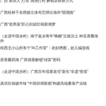
广西“新农人”打造“滴滴打药”解锁农耕新方式
广西桂林千名绣娘立体布艺绣出海外“国潮路”
广西“老男孩”匠心织就壮锦新潮梦
（走进中国乡村）南宁返乡青年“唤醒”丘陵沃土 种瓜香飘海
外
桂西北小山村有个“AI工作室”：农妇绣图，娃儿编游戏
茶香飘四海 广西侗寨解锁“绿富”密码
（走进中国乡村）广西百年瑶寨老宅“新生”非遗“变现”
真丝壮锦披年味 “中国丝绸新都”构建高端桑蚕产业链