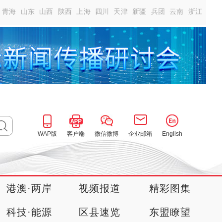
青海
山东
山西
陕西
上海
四川
天津
新疆
兵团
云南
浙江
WAP版
客户端
微信微博
企业邮箱
English
港澳·两岸
视频报道
精彩图集
科技·能源
区县速览
东盟瞭望