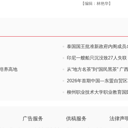
【编辑：林艳华】
泰国国王批准新政府内阁成员
印尼一艘船只沉没致27人失联
培养高地
从“地方名茶”到“国民黑茶” 
2026年首期中国—东盟自贸区
柳州职业技术大学职业教育国
广告服务
供稿服务
法律声