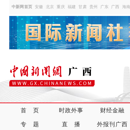
中新网首页
安徽
北京
重庆
福建
甘肃
贵州
广东
广西
海
首 页
时政外事
财经金融
专 题
直 播
外报刊广西