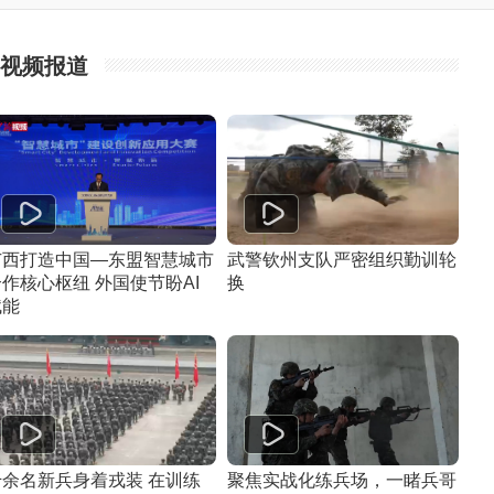
视频报道
广西打造中国—东盟智慧城市
武警钦州支队严密组织勤训轮
作核心枢纽 外国使节盼AI
换
赋能
千余名新兵身着戎装 在训练
聚焦实战化练兵场，一睹兵哥