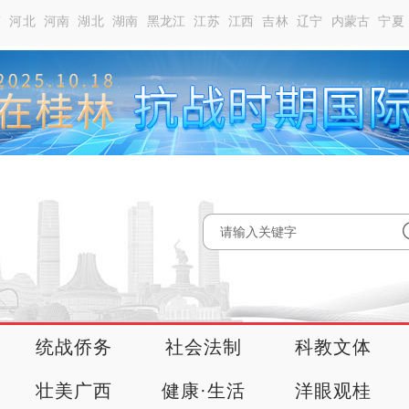
南
河北
河南
湖北
湖南
黑龙江
江苏
江西
吉林
辽宁
内蒙古
宁夏
统战侨务
社会法制
科教文体
壮美广西
健康·生活
洋眼观桂