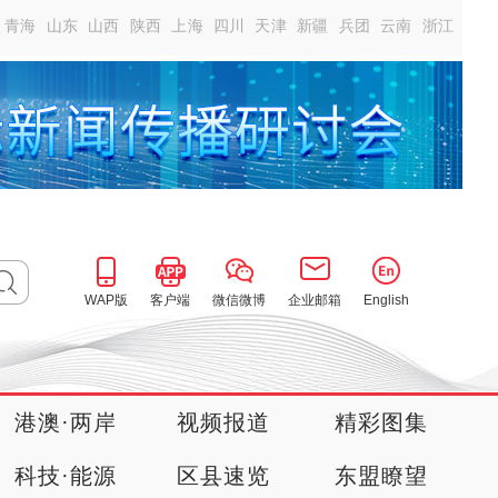
青海
山东
山西
陕西
上海
四川
天津
新疆
兵团
云南
浙江
WAP版
客户端
微信微博
企业邮箱
English
港澳·两岸
视频报道
精彩图集
科技·能源
区县速览
东盟瞭望