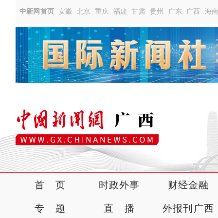
中新网首页
安徽
北京
重庆
福建
甘肃
贵州
广东
广西
海
首 页
时政外事
财经金融
专 题
直 播
外报刊广西