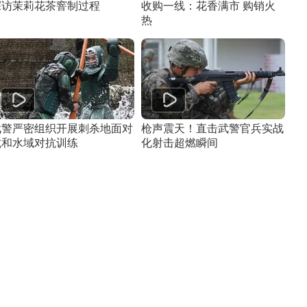
探访茉莉花茶窨制过程
收购一线：花香满市 购销火
热
武警严密组织开展刺杀地面对
枪声震天！直击武警官兵实战
抗和水域对抗训练
化射击超燃瞬间