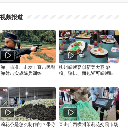
视频报道
装弹、瞄准、击发！直击民警
柳州螺蛳宴创新菜大赛 炒
实弹射击实战练兵训练
粉、猪扒、面包皆可螺蛳味
茉莉花茶是怎么制作的？带你
直击广西横州茉莉花交易市场