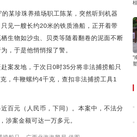
的某珍珠养殖场职工陈某，突然听到机器
只见一艘长约20米的铁质渔船，正开着带
底栖生物如沙虫、贝类等随着翻卷的泥面不断
行为，于是他悄悄报了警。
案发地，于次日0时35分将非法捕捞船只
千克，牛鞭螺约4千克，查扣非法捕捞工具1
近百元（人民币，下同）。本案中，不法分
虫，涉案金额可达一万多元。