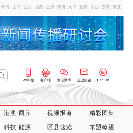
青海
山东
山西
陕西
上海
四川
天津
新疆
兵团
云南
浙江
WAP版
客户端
微信微博
企业邮箱
English
港澳·两岸
视频报道
精彩图集
科技·能源
区县速览
东盟瞭望