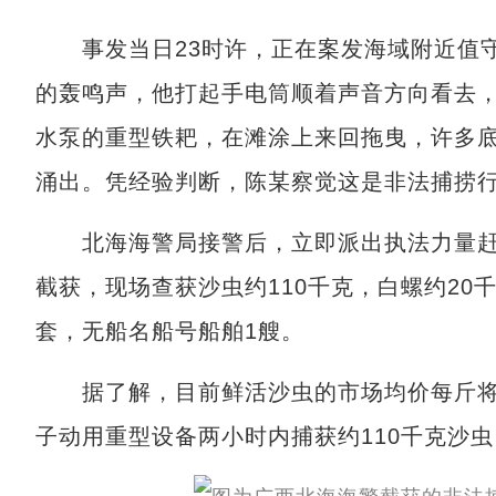
事发当日23时许，正在案发海域附近值守
的轰鸣声，他打起手电筒顺着声音方向看去，
水泵的重型铁耙，在滩涂上来回拖曳，许多
涌出。凭经验判断，陈某察觉这是非法捕捞
北海海警局接警后，立即派出执法力量赶赴
截获，现场查获沙虫约110千克，白螺约20
套，无船名船号船舶1艘。
据了解，目前鲜活沙虫的市场均价每斤将
子动用重型设备两小时内捕获约110千克沙