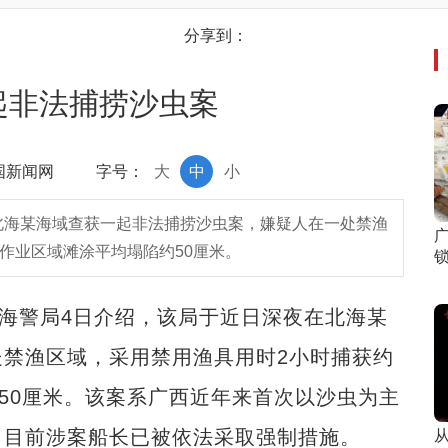
分享到：
起非法捕捞沙虫案
中国新闻网
字号：
大
中
小
北海某海域查获一起非法捕捞沙虫案，嫌疑人在一处禁渔
使作业区域滩涂平均塌陷约50厘米。
锁
海警局4日介绍，该局于近日深夜在北海某
禁渔区域，采用禁用渔具用时2小时捕获约
约50厘米。该案系广西近年来首次以沙虫为主
，目前涉案船长已被依法采取强制措施。