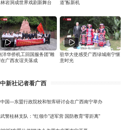
桂林岩洞成世界戏剧新舞台
道”酝新机
“南洋华侨机工回国服务团”雕
驻华大使感受广西绿城南宁惬
塑在广西友谊关落成
意时光
中新社记者看广西
中国—东盟行政院校和智库研讨会在广西南宁举办
武警桂林支队：“红领巾”进军营 国防教育“零距离”