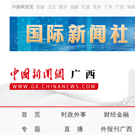
中新网首页
安徽
北京
重庆
福建
甘肃
贵州
广东
广西
海
首 页
时政外事
财经金融
专 题
直 播
外报刊广西