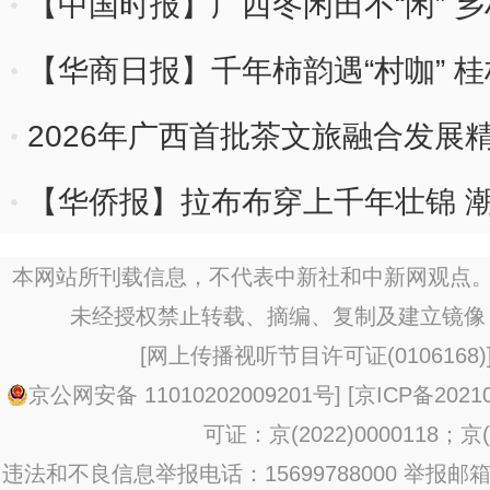
机制
【中国时报】广西冬闲田不“闲” 乡
【华商日报】千年柿韵遇“村咖” 
地
2026年广西首批茶文旅融合发展
【华侨报】拉布布穿上千年壮锦 潮
本网站所刊载信息，不代表中新社和中新网观点。
未经授权禁止转载、摘编、复制及建立镜像
[
网上传播视听节目许可证(0106168)
京公网安备 11010202009201号
] [
京ICP备20210
可证：京(2022)0000118；京(2
违法和不良信息举报电话：15699788000 举报邮箱：jub