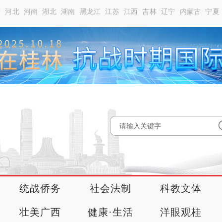
南
河北
河南
湖北
湖南
黑龙江
江苏
江西
吉林
辽宁
内蒙古
宁夏
统战侨务
社会法制
科教文体
壮美广西
健康·生活
洋眼观桂