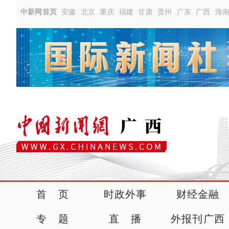
中新网首页
安徽
北京
重庆
福建
甘肃
贵州
广东
广西
海
首 页
时政外事
财经金融
专 题
直 播
外报刊广西