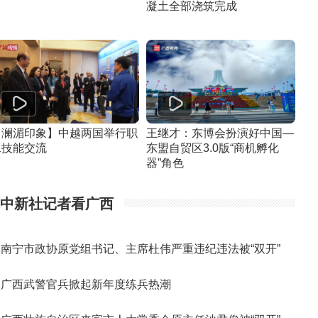
凝土全部浇筑完成
【澜湄印象】中越两国举行职
王继才：东博会扮演好中国—
工技能交流
东盟自贸区3.0版“商机孵化
器”角色
中新社记者看广西
南宁市政协原党组书记、主席杜伟严重违纪违法被“双开”
广西武警官兵掀起新年度练兵热潮