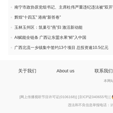
南宁市政协原党组书记、主席杜伟严重违纪违法被“双开
辉煌“十四五” 港南“新答卷”
玉林玉州区：筑巢引“燕”归 激活新动能
AI赋能全链条 广西让东盟水果“鲜”入中国
广西北流一乡镇集中签约13个项目 总投资逾10.5亿元
关于我们
About us
联系我们
本网
[
网上传播视听节目许可证(0106168)
] [
京ICP证040655号
] [
违法和不良信息举报电话：156997