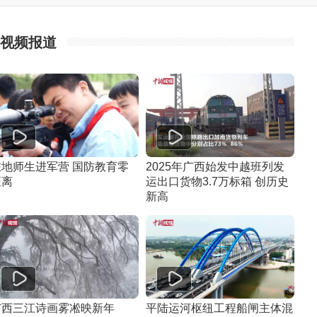
视频报道
驻地师生进军营 国防教育零
2025年广西始发中越班列发
距离
运出口货物3.7万标箱 创历史
新高
广西三江诗画雾凇映新年
平陆运河枢纽工程船闸主体混