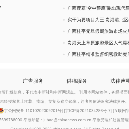
”
广西鹿寨“空中警鹰”跑出现代
实干为要项目为王 贵港港北
广西桂平元旦假期旅游市场火热
贵港天上草原旅游景区人气爆
广西桂平精准监督织密救助兜
广告服务
供稿服务
法律声
站所刊载信息，不代表中新社和中新网观点。 刊用本网站稿件，务经书面
未经授权禁止转载、摘编、复制及建立镜像，违者将依法追究法律责任。
京公网安备 11010202009201号
] [
京ICP备2021034286号-7
] [
互联网宗教
88000 举报邮箱：jubao@chinanews.com.cn
举报受理和处置管理