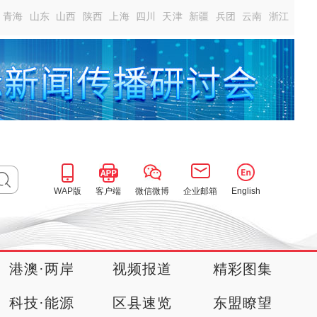
青海
山东
山西
陕西
上海
四川
天津
新疆
兵团
云南
浙江
WAP版
客户端
微信微博
企业邮箱
English
港澳·两岸
视频报道
精彩图集
科技·能源
区县速览
东盟瞭望