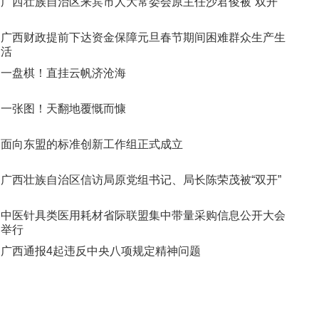
广西壮族自治区来宾市人大常委会原主任沙君俊被“双开”
广西财政提前下达资金保障元旦春节期间困难群众生产生
活
一盘棋！直挂云帆济沧海
一张图！天翻地覆慨而慷
面向东盟的标准创新工作组正式成立
广西壮族自治区信访局原党组书记、局长陈荣茂被“双开”
中医针具类医用耗材省际联盟集中带量采购信息公开大会
举行
广西通报4起违反中央八项规定精神问题