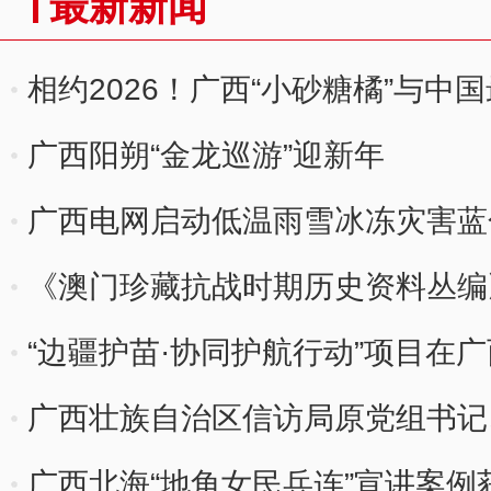
最新新闻
相约2026！广西“小砂糖橘”与中
逢”
广西阳朔“金龙巡游”迎新年
广西电网启动低温雨雪冰冻灾害蓝
供应
《澳门珍藏抗战时期历史资料丛编
“边疆护苗·协同护航行动”项目在
广西壮族自治区信访局原党组书记
广西北海“地角女民兵连”宣讲案