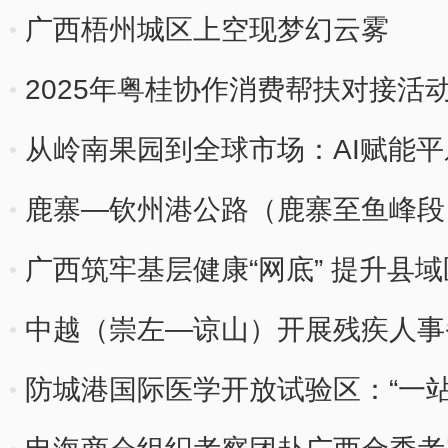
广西梧州城区上空现梦幻云雾
2025年粤桂协作消费帮扶对接活
从岭南果园到全球市场：AI赋能
鹿寨—钦州港公路（鹿寨至鱼峰段
广西筑牢基层健康“网底” 提升县
中越（崇左—谅山）开展残疾人事
防城港国际医学开放试验区：“一