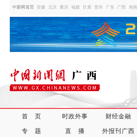
中新网首页
安徽
北京
重庆
福建
甘肃
贵州
广东
广西
海
首 页
时政外事
财经金融
专 题
直 播
外报刊广西