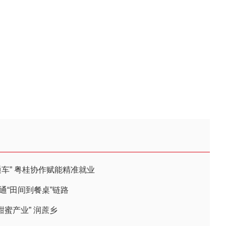
通车” 粤桂协作赋能精准就业
通“田间到餐桌”链路
甜蜜产业” 润蔗乡