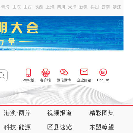
青海
山东
山西
陕西
上海
四川
天津
新疆
兵团
云南
浙江
WAP版
客户端
微信微博
企业邮箱
English
港澳·两岸
视频报道
精彩图集
科技·能源
区县速览
东盟瞭望