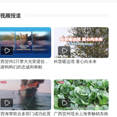
视频报道
广西贺州2只警犬光荣退役，
科普暖边境 童心向未来
感谢狗狗们的忠诚和奉献
广西海警联合多部门成功处置
广西贺州瑶乡上海青畅销东南