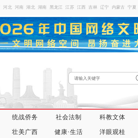
南
河北
河南
湖北
湖南
黑龙江
江苏
江西
吉林
辽宁
内蒙古
宁夏
统战侨务
社会法制
科教文体
壮美广西
健康·生活
洋眼观桂