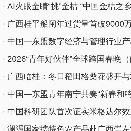
AI火眼金睛“挑”金桔 “中国金桔之
广西桂平船闸年过货量首破9000
中国—东盟数字经济与管理行业产
2026“青年好伙伴”全球跨国春
广西临桂：冬日稻田格桑花盛开与
中国—东盟青年南宁共奏“新春和鸣
中国科研团队首次证实米格达尔效应
现
澜湄国家携特色农产品赴广西崇左“