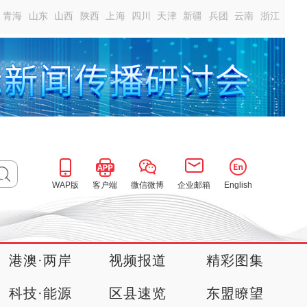
青海
山东
山西
陕西
上海
四川
天津
新疆
兵团
云南
浙江
WAP版
客户端
微信微博
企业邮箱
English
港澳·两岸
视频报道
精彩图集
科技·能源
区县速览
东盟瞭望