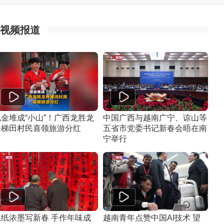
视频报道
现金堆成“小山”！广西龙胜龙
中国广西与越南广宁、谅山等
脊梯田村民喜领旅游分红
五省市党委书记新春会晤在南
宁举行
红纸浓墨写新春 手作年味成
越南青年点赞中国AI技术 望