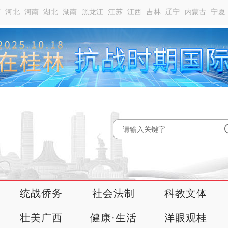
南
河北
河南
湖北
湖南
黑龙江
江苏
江西
吉林
辽宁
内蒙古
宁夏
统战侨务
社会法制
科教文体
壮美广西
健康·生活
洋眼观桂