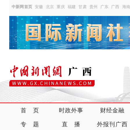
中新网首页
安徽
北京
重庆
福建
甘肃
贵州
广东
广西
海
首 页
时政外事
财经金融
专 题
直 播
外报刊广西