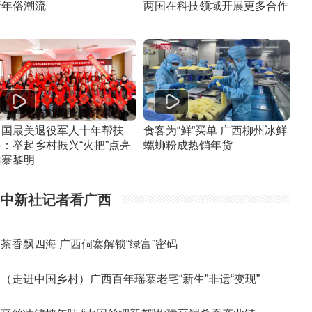
新年俗潮流
两国在科技领域开展更多合作
中国最美退役军人十年帮扶
食客为“鲜”买单 广西柳州冰鲜
路：举起乡村振兴“火把”点亮
螺蛳粉成热销年货
山寨黎明
中新社记者看广西
茶香飘四海 广西侗寨解锁“绿富”密码
（走进中国乡村）广西百年瑶寨老宅“新生”非遗“变现”