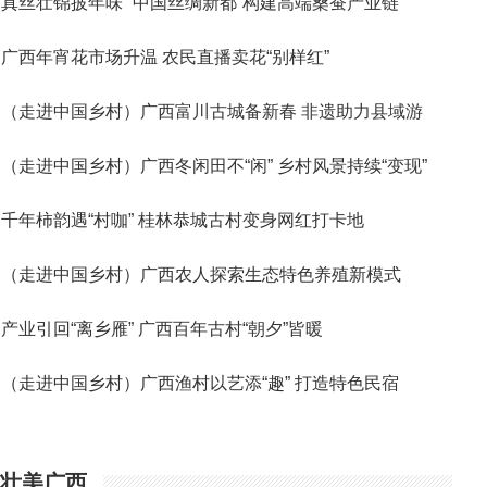
真丝壮锦披年味 “中国丝绸新都”构建高端桑蚕产业链
广西年宵花市场升温 农民直播卖花“别样红”
（走进中国乡村）广西富川古城备新春 非遗助力县域游
（走进中国乡村）广西冬闲田不“闲” 乡村风景持续“变现”
千年柿韵遇“村咖” 桂林恭城古村变身网红打卡地
（走进中国乡村）广西农人探索生态特色养殖新模式
产业引回“离乡雁” 广西百年古村“朝夕”皆暖
（走进中国乡村）广西渔村以艺添“趣” 打造特色民宿
壮美广西