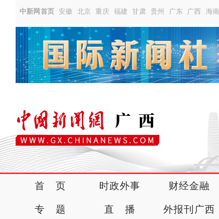
中新网首页
安徽
北京
重庆
福建
甘肃
贵州
广东
广西
海
首 页
时政外事
财经金融
专 题
直 播
外报刊广西