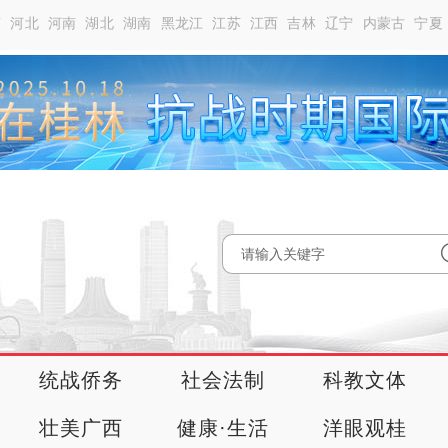
南
河北
河南
湖北
湖南
黑龙江
江苏
江西
吉林
辽宁
内蒙古
宁夏
统战侨务
社会法制
科教文体
壮美广西
健康·生活
洋眼观桂