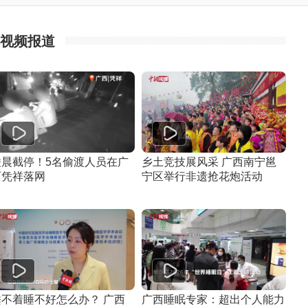
视频报道
凌晨截停！5名偷渡人员在广
乡土竞技展风采 广西南宁邕
西凭祥落网
宁区举行非遗抢花炮活动
睡不着睡不好怎么办？ 广西
广西睡眠专家：超出个人能力