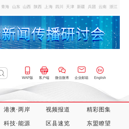
青海
山东
山西
陕西
上海
四川
天津
新疆
兵团
云南
浙江
WAP版
客户端
微信微博
企业邮箱
English
港澳·两岸
视频报道
精彩图集
科技·能源
区县速览
东盟瞭望