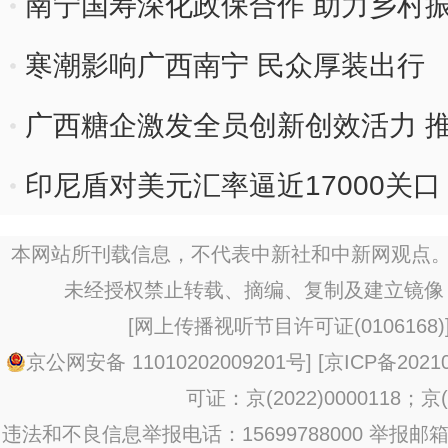
展
南宁国寿深化政保合作 助力乡村
寒潮影响广西南宁 民众厚装出行
广西糖企激发全员创新创效活力 
印尼盾对美元汇率逼近17000关口
本网站所刊载信息，不代表中新社和中新网观点。
未经授权禁止转载、摘编、复制及建立镜像
[
网上传播视听节目许可证(0106168)
京公网安备 11010202009201号
] [
京ICP备20210
可证：京(2022)0000118；京(2
违法和不良信息举报电话：15699788000 举报邮箱：jub