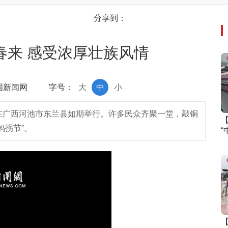
分享到：
春来 感受浓厚壮族风情
中国新闻网
字号：
大
中
小
会在广西河池市东兰县如期举行。许多民众齐聚一堂，敲铜
蚂拐节”。
“