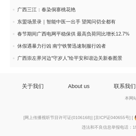
广西三江：春染侗寨桃花艳
东盟场景录｜智能中医一出手 望闻问切全都有
春节期间广西电网平稳保供 最高负荷同比增长12.7%
休假遇暴力行凶 南宁铁警迅速制服行凶者
广西崇左界河边“守岁人”绘平安和谐边关新春图景
关于我们
About us
联系我们
本网
[
网上传播视听节目许可证(0106168)
] [
京ICP证040655号
] [
违法和不良信息举报电话：156997