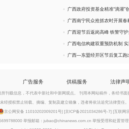
广西政府投资基金精准“滴灌”
广西南宁民众抢抓农时开展春
广西迎节后返岗高峰 铁警守护
广西电信构建双重预防机制 实
广西—东盟经开区节后复工跑出
广告服务
供稿服务
法律声
站所刊载信息，不代表中新社和中新网观点。 刊用本网站稿件，务经书面
未经授权禁止转载、摘编、复制及建立镜像，违者将依法追究法律责任。
京公网安备 11010202009201号
] [
京ICP备2021034286号-7
] [
互联网宗教
88000 举报邮箱：jubao@chinanews.com.cn
举报受理和处置管理