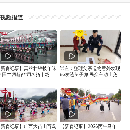
视频报道
【新春纪事】真丝壮锦披年味
崇左：整理父亲遗物意外发现
中国丝绸新都”用AI拓市场
86发遗留子弹 民众主动上交
【新春纪事】广西大苗山百鸟
【新春纪事】2026丙午马年