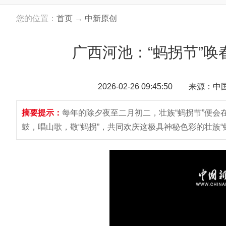
您的位置：
首页
→
中新原创
广西河池：“蚂拐节”唤
2026-02-26 09:45:50 来源：
摘要提示：
每年的除夕夜至二月初二，壮族“蚂拐节”便
鼓，唱山歌，敬“蚂拐”，共同欢庆这极具神秘色彩的壮族“