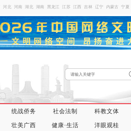
南
河北
河南
湖北
湖南
黑龙江
江苏
江西
吉林
辽宁
内蒙古
宁夏
统战侨务
社会法制
科教文体
壮美广西
健康·生活
洋眼观桂