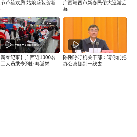
衣节芦笙欢腾 姑娘盛装贺新
广西靖西市新春民俗大巡游启
年
幕
新春纪事】广西近1300名
陈刚呼吁机关干部：请你们把
务工人员乘专列赴粤返岗
办公桌挪到一线去