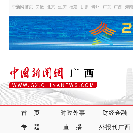
中新网首页
安徽
北京
重庆
福建
甘肃
贵州
广东
广西
海
首 页
时政外事
财经金融
专 题
直 播
外报刊广西