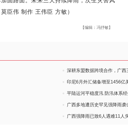
厚加固路面。未来三天持续降雨，次生灾害风
臣伟 制作 王伟臣 方敏）
【编辑：冯抒敏】
深耕东盟数据跨境合作，广西
印尼6月外汇储备增至1456
平陆运河平稳度汛 防汛体系
广西多地遭历史罕见强降雨袭
广西强降雨已致6人遇难11人失