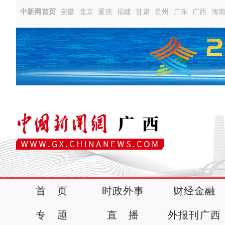
中新网首页
安徽
北京
重庆
福建
甘肃
贵州
广东
广西
海
首 页
时政外事
财经金融
专 题
直 播
外报刊广西