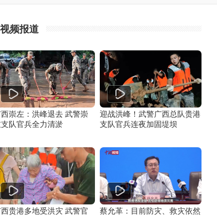
视频报道
广西崇左：洪峰退去 武警崇
迎战洪峰！武警广西总队贵港
左支队官兵全力清淤
支队官兵连夜加固堤坝
广西贵港多地受洪灾 武警官
蔡允革：目前防灾、救灾依然