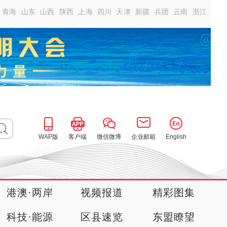
青海
山东
山西
陕西
上海
四川
天津
新疆
兵团
云南
浙江
WAP版
客户端
微信微博
企业邮箱
English
港澳·两岸
视频报道
精彩图集
科技·能源
区县速览
东盟瞭望