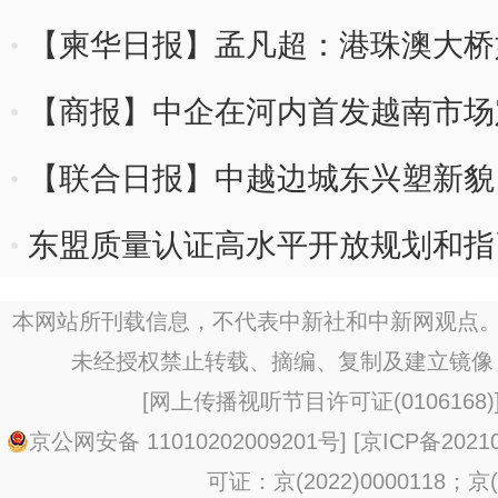
【柬华日报】孟凡超：港珠澳大桥
享？
【商报】中企在河内首发越南市场
【联合日报】中越边城东兴塑新貌
东盟质量认证高水平开放规划和指
本网站所刊载信息，不代表中新社和中新网观点。
未经授权禁止转载、摘编、复制及建立镜像
[
网上传播视听节目许可证(0106168)
京公网安备 11010202009201号
] [
京ICP备20210
可证：京(2022)0000118；京(2