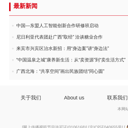
最新新闻
中国—东盟人工智能创新合作研修班启动
尼日利亚代表团赴广西“取经” 洽谈糖业合作
来宾市兴宾区治水新招：用“身边案”讲“身边法”
“中国温泉之城”康养新生活：从“卖资源”到“卖生活方式”
广西北海：“共享空间”画出民族团结“同心圆”
关于我们
About us
联系我们
本网
[
网上传播视听节目许可证(0106168)
] [
京ICP证040655号
] [