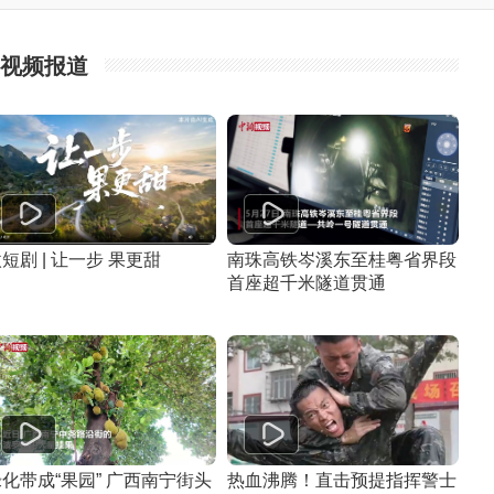
视频报道
短剧 | 让一步 果更甜
南珠高铁岑溪东至桂粤省界段
首座超千米隧道贯通
化带成“果园” 广西南宁街头
热血沸腾！直击预提指挥警士