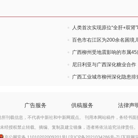
人类首次实现原位“全肝+双肾
百色市右江区为200余名困境儿
广西柳州受地震影响的市属4
尼日利亚与广西深化糖业合作
广西工业城市柳州深化隐患排
广告服务
供稿服务
法律声
站所刊载信息，不代表中新社和中新网观点。 刊用本网站稿件，务经书面
未经授权禁止转载、摘编、复制及建立镜像，违者将依法追究法律责任。
京公网安备 11010202009201号
] [
京ICP备2021034286号-7
] [
互联网宗教