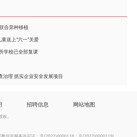
”联合异种移植
童送上“六一”关爱
5所学校已全部复课
查治理 抓实企业安全发展项目
明
招聘信息
网站地图
授权。
信息服务许可证：京(2022)0000118；京(2022)0000119
]