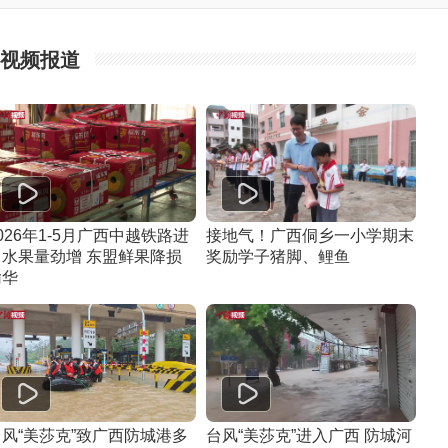
视频报道
026年1-5月广西中越铁路进
接地气！广西侗乡一小学期末
口水果量劲增 东盟鲜果降损
奖励学子猪脚、鲤鱼
输华
台风“美莎克”致广西防城港多
台风“美莎克”进入广西 防城河