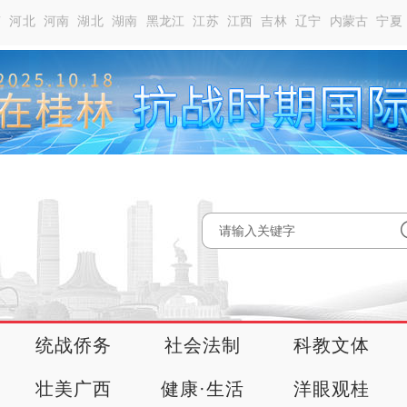
南
河北
河南
湖北
湖南
黑龙江
江苏
江西
吉林
辽宁
内蒙古
宁夏
统战侨务
社会法制
科教文体
壮美广西
健康·生活
洋眼观桂