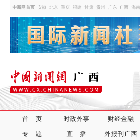
中新网首页
安徽
北京
重庆
福建
甘肃
贵州
广东
广西
海
首 页
时政外事
财经金融
专 题
直 播
外报刊广西