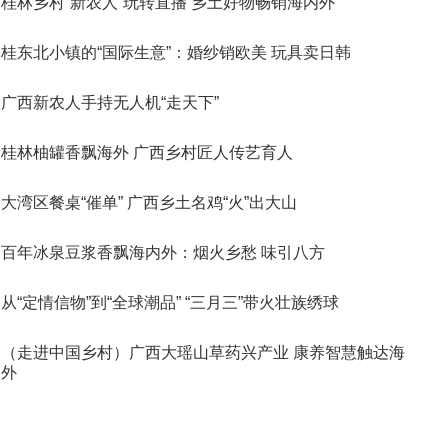
桂林乡村“新农人”玩转直播 乡土好物畅销海内外
桂东北小镇的“国际生意”：婚纱销欧美 玩具卖日韩
广西新农人手持无人机“走天下”
桂林柚罐香飘海外 广西乡村匠人传艺育人
大湾区餐桌“催单” 广西乡土名鸡“火”出大山
百年冰泉豆浆香飘海内外：烟火乡愁 味引八方
从“定情信物”到“全球潮品” “三月三”带火壮族绣球
（走进中国乡村）广西大瑶山草药兴产业 康养智慧触达海
外