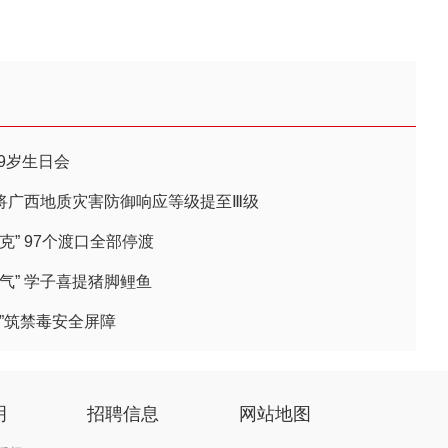
9岁生日会
部将广西地质灾害防御响应等级提至Ⅲ级
” 97个渡口全部停渡
气” 学子喜提猪脚鲤鱼
”筑禁毒安全屏障
明
招聘信息
网站地图