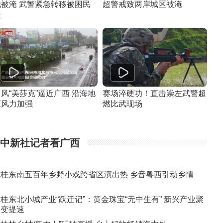
地被淹 武警紧急转移被困民
超警戒致两岸城区被淹
众
风“美莎克”逼近广西 沿海地
赛场淬硬功！直击崇左武警超
区风力加强
燃比武现场
中新社记者看广西
桂东南五百年乡野小戏跨省区演出热 乡音粤西引动乡情
桂东北小城产业“跃迁记”：黄金珠宝“无中生有” 新兴产业聚
变提速