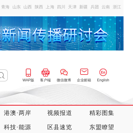
青海
山东
山西
陕西
上海
四川
天津
新疆
兵团
云南
浙江
WAP版
客户端
微信微博
企业邮箱
English
港澳·两岸
视频报道
精彩图集
科技·能源
区县速览
东盟瞭望