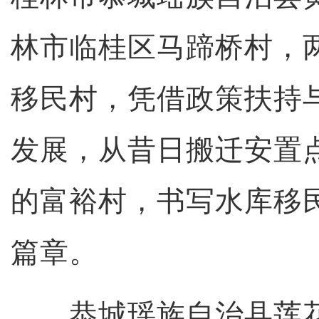
林市临桂区马蹄桥村，
移民村，凭借政策扶持
发展，从昔日搬迁安置
的富裕村，书写水库移
篇章。
恭城瑶族自治县莲花