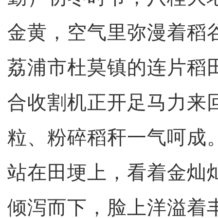
金黄，空气里弥漫着稻
荔浦市杜莫镇的连片稻
合收割机正开足马力来
粒、粉碎稻秆一气呵成
站在田埂上，看着金灿
倾泻而下，脸上洋溢着