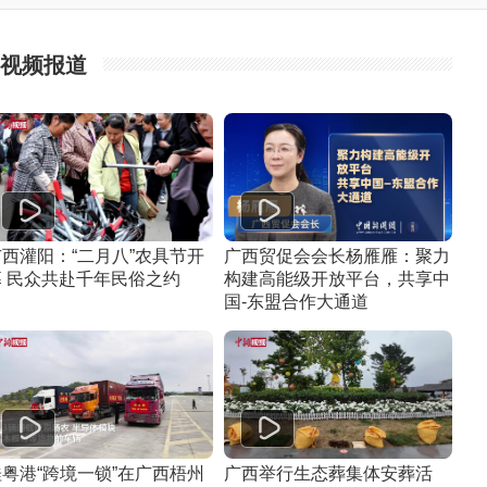
视频报道
广西灌阳：“二月八”农具节开
广西贸促会会长杨雁雁：聚力
幕 民众共赴千年民俗之约
构建高能级开放平台，共享中
国-东盟合作大通道
桂粤港“跨境一锁”在广西梧州
广西举行生态葬集体安葬活