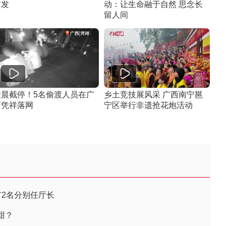
首发
动：让生命融于自然 思念长
留人间
凌晨截停！5名偷渡人员在广
乡土竞技展风采 广西南宁邕
西凭祥落网
宁区举行非遗抢花炮活动
有2名分别任厅长
甜？