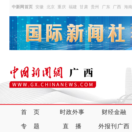
中新网首页
安徽
北京
重庆
福建
甘肃
贵州
广东
广西
海
首 页
时政外事
财经金融
专 题
直 播
外报刊广西