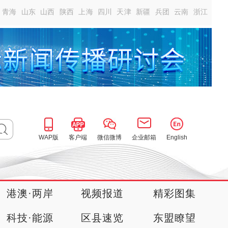
青海
山东
山西
陕西
上海
四川
天津
新疆
兵团
云南
浙江
WAP版
客户端
微信微博
企业邮箱
English
港澳·两岸
视频报道
精彩图集
科技·能源
区县速览
东盟瞭望