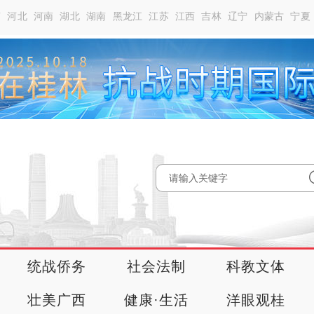
南
河北
河南
湖北
湖南
黑龙江
江苏
江西
吉林
辽宁
内蒙古
宁夏
统战侨务
社会法制
科教文体
壮美广西
健康·生活
洋眼观桂