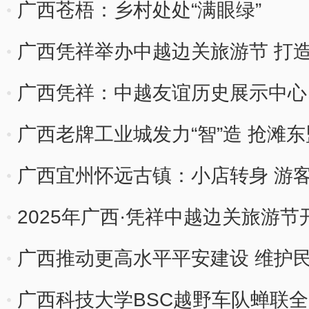
200%
广西苍梧：乡村处处“满眼绿”
广西凭祥举办中越边关旅游节 打造“
广西凭祥：中越友谊历史展示中心
广西老牌工业城发力“智”造 抢滩
广西宜州怀远古镇：小店转身 游
2025年广西·凭祥中越边关旅游节
广西推动更高水平平安建设 维护
广西科技大学BSC越野车队蝉联