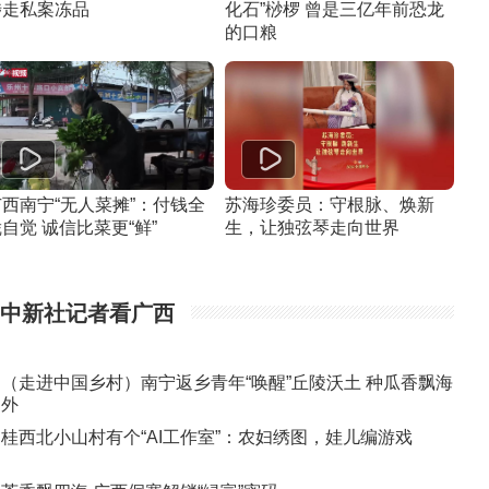
涉走私案冻品
化石”桫椤 曾是三亿年前恐龙
的口粮
广西南宁“无人菜摊”：付钱全
苏海珍委员：守根脉、焕新
自觉 诚信比菜更“鲜”
生，让独弦琴走向世界
中新社记者看广西
（走进中国乡村）南宁返乡青年“唤醒”丘陵沃土 种瓜香飘海
外
桂西北小山村有个“AI工作室”：农妇绣图，娃儿编游戏