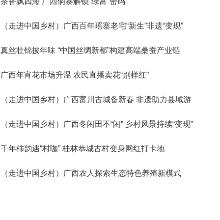
茶香飘四海 广西侗寨解锁“绿富”密码
（走进中国乡村）广西百年瑶寨老宅“新生”非遗“变现”
真丝壮锦披年味 “中国丝绸新都”构建高端桑蚕产业链
广西年宵花市场升温 农民直播卖花“别样红”
（走进中国乡村）广西富川古城备新春 非遗助力县域游
（走进中国乡村）广西冬闲田不“闲” 乡村风景持续“变现”
千年柿韵遇“村咖” 桂林恭城古村变身网红打卡地
（走进中国乡村）广西农人探索生态特色养殖新模式