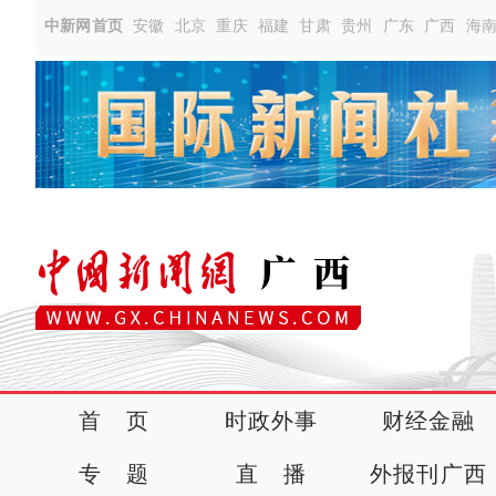
中新网首页
安徽
北京
重庆
福建
甘肃
贵州
广东
广西
海
首 页
时政外事
财经金融
专 题
直 播
外报刊广西