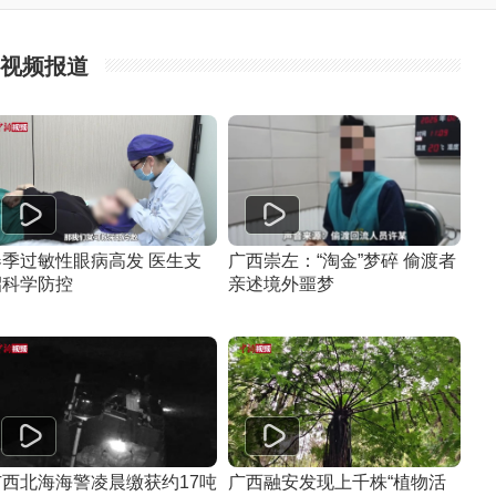
视频报道
春季过敏性眼病高发 医生支
广西崇左：“淘金”梦碎 偷渡者
招科学防控
亲述境外噩梦
广西北海海警凌晨缴获约17吨
广西融安发现上千株“植物活