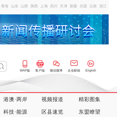
青海
山东
山西
陕西
上海
四川
天津
新疆
兵团
云南
浙江
WAP版
客户端
微信微博
企业邮箱
English
港澳·两岸
视频报道
精彩图集
科技·能源
区县速览
东盟瞭望