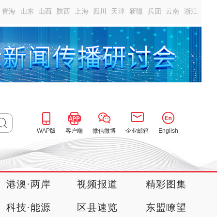
青海
山东
山西
陕西
上海
四川
天津
新疆
兵团
云南
浙江
WAP版
客户端
微信微博
企业邮箱
English
港澳·两岸
视频报道
精彩图集
科技·能源
区县速览
东盟瞭望