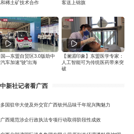
铝和稀土矿技术合作
客送上锦旗
中国—东盟自贸区3.0版助中
【澜湄印象】东盟医学专家：
汽车加速“驶”出海
人工智能可为传统医药带来突
破
中新社记者看广西
多国驻华大使及外交官广西钦州品味千年坭兴陶魅力
广西规范涉企行政执法专项行动取得阶段性成效