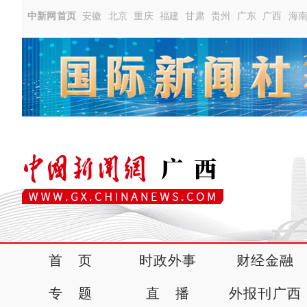
中新网首页
安徽
北京
重庆
福建
甘肃
贵州
广东
广西
海
首 页
时政外事
财经金融
专 题
直 播
外报刊广西