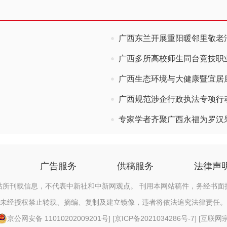
广西东兰开展重阳暖邻里敬老
广西多所高校师生同台竞技职
广西生态环境与大健康暨宜居
广西规范涉企行政执法专项行
专家学者齐聚广西永福为罗汉果
广告服务
供稿服务
法律声
站所刊载信息，不代表中新社和中新网观点。 刊用本网站稿件，务经书面
未经授权禁止转载、摘编、复制及建立镜像，违者将依法追究法律责任。
京公网安备 11010202009201号
] [
京ICP备2021034286号-7
] [
互联网宗教