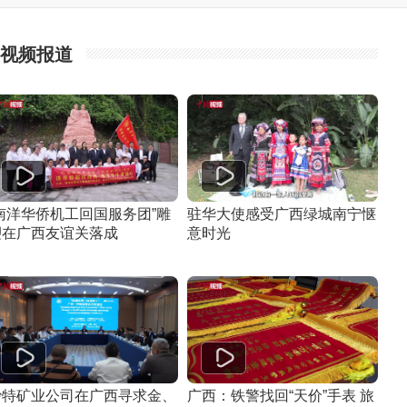
视频报道
“南洋华侨机工回国服务团”雕
驻华大使感受广西绿城南宁惬
塑在广西友谊关落成
意时光
沙特矿业公司在广西寻求金、
广西：铁警找回“天价”手表 旅