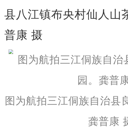
县八江镇布央村仙人山
普康 摄
图为航拍三江侗族自治县
龚普康 