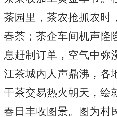
茶园里，茶农抢抓农时
春茶；茶企车间机声隆
息赶制订单，空气中弥
江茶城内人声鼎沸，各
干茶交易热火朝天，绘
春日丰收图景。图为村