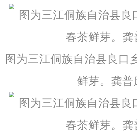
图为三江侗族自治县良口
鲜芽。龚普