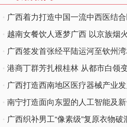
广西着力打造中国一流中西医结合
越南女餐饮人逐梦广西 以京族烟
广西签发首张经平陆运河至钦州湾
业运输证
港商丁群芳扎根桂林 从都市白领变
广西打造西南地区医疗器械产业发
南宁打造面向东盟的人工智能及新
广西织补男工“像素级”复原衣物破