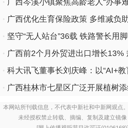
广西岑溪小镇聚焦高龄老人“办事难”
广西优化生育保险政策 多维减负
坚守“无人站台”36载 铁路警长用
广西前2个月外贸进出口增长13%
科大讯飞董事长刘庆峰：以“AI+
交融
广西桂林市七星区广泛开展植树添
本网站所刊载信息，不代表中新社和中新网观点。
未经授权禁止转载、摘编、复制及建立镜像
[
网上传播视听节目许可证(0106168)