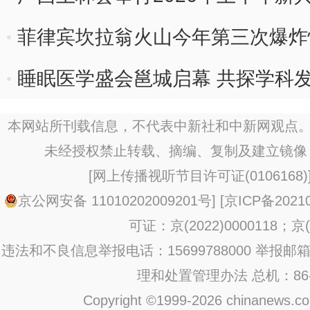
菲律宾坎拉翁火山今年第三次爆炸
5000米
睡眠医学盛会邕城启幕 共探学科
本网站所刊载信息，不代表中新社和中新网观点。
未经授权禁止转载、摘编、复制及建立镜像
[
网上传播视听节目许可证(0106168)
京公网安备 11010202009201号
] [
京ICP备20210
可证：京(2022)0000118；京(2
违法和不良信息举报电话：15699788000 举报邮箱：jub
理和处置管理办法
总机：86-1
Copyright ©1999-2026 chinanews.com