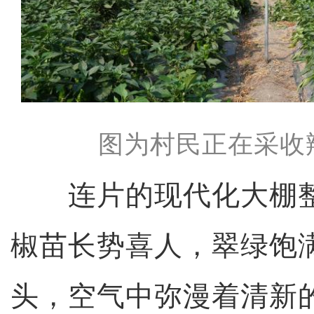
图为村民正在采收
连片的现代化大棚整
椒苗长势喜人，翠绿饱
头，空气中弥漫着清新