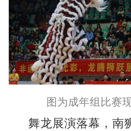
图为成年组比赛现
舞龙展演落幕，南狮