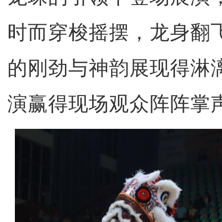
时而穿梭摇摆，龙身翻
的刚劲与神韵展现得淋
演赢得现场观众阵阵掌