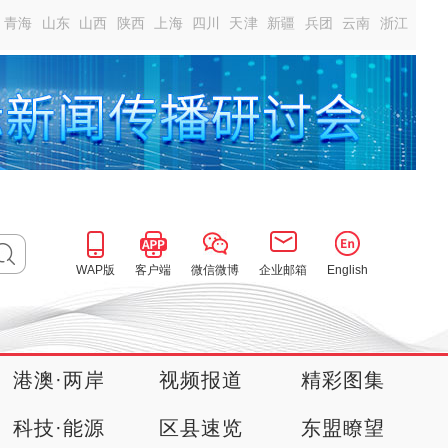
青海
山东
山西
陕西
上海
四川
天津
新疆
兵团
云南
浙江
WAP版
客户端
微信微博
企业邮箱
English
港澳·两岸
视频报道
精彩图集
科技·能源
区县速览
东盟瞭望