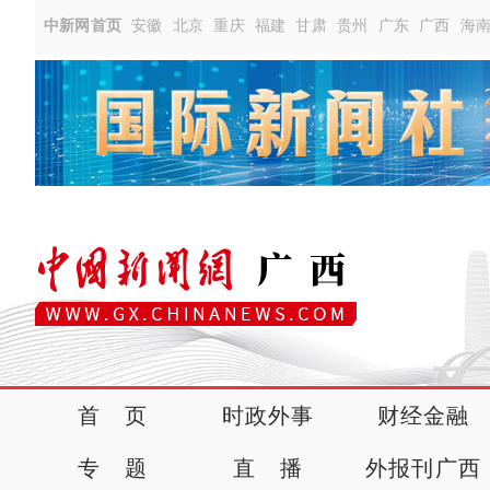
中新网首页
安徽
北京
重庆
福建
甘肃
贵州
广东
广西
海
首 页
时政外事
财经金融
专 题
直 播
外报刊广西