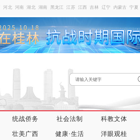
南
河北
河南
湖北
湖南
黑龙江
江苏
江西
吉林
辽宁
内蒙古
宁夏
统战侨务
社会法制
科教文体
壮美广西
健康·生活
洋眼观桂