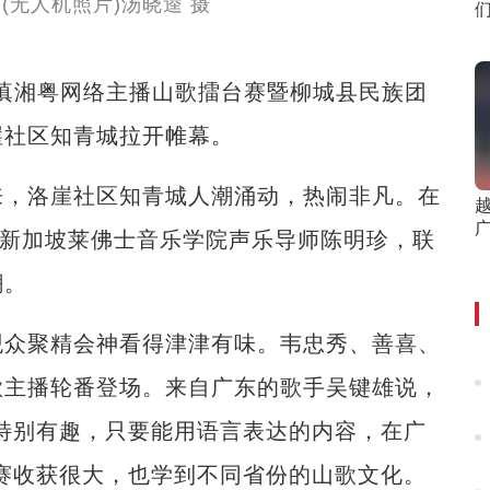
黔滇湘粤网络主播山歌擂台赛暨柳城县民族团
崖社区知青城拉开帷幕。
，洛崖社区知青城人潮涌动，热闹非凡。在
—新加坡莱佛士音乐学院声乐导师陈明珍，联
潮。
众聚精会神看得津津有味。韦忠秀、善喜、
歌主播轮番登场。来自广东的歌手吴键雄说，
特别有趣，只要能用语言表达的内容，在广
赛收获很大，也学到不同省份的山歌文化。