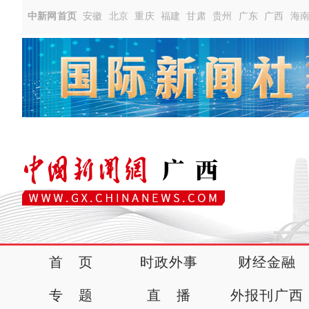
中新网首页
安徽
北京
重庆
福建
甘肃
贵州
广东
广西
海
首 页
时政外事
财经金融
专 题
直 播
外报刊广西