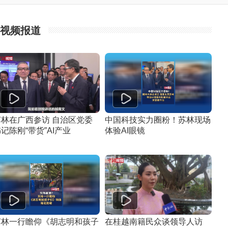
视频报道
苏林在广西参访 自治区党委
中国科技实力圈粉！苏林现场
记陈刚“带货”AI产业
体验AI眼镜
苏林一行瞻仰《胡志明和孩子
在桂越南籍民众谈领导人访