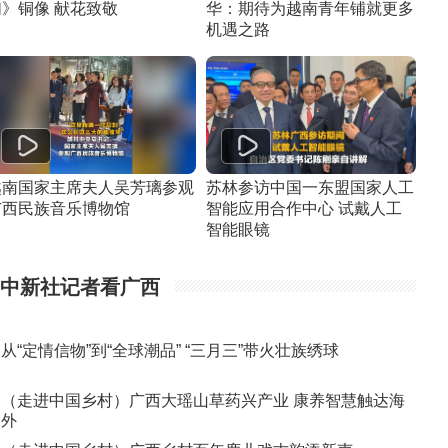
们》铜像 献花致敬
华：期待为越南青年铺就更多
机遇之路
越南国家主席夫人吴芳璃参观
苏林参访中国一东盟国家人工
广西民族音乐博物馆
智能应用合作中心 试戴人工
智能眼镜
中新社记者看广西
从“定情信物”到“全球潮品” “三月三”带火壮族绣球
（走进中国乡村）广西大瑶山草药兴产业 康养智慧触达海
外