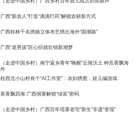
（走进中国乡村）广西乡村百年鹿儿戏古韵添新声
广西“新农人”打造“滴滴打药”解锁农耕新方式
广西桂林千名绣娘立体布艺绣出海外“国潮路”
广西“老男孩”匠心织就壮锦新潮梦
（走进中国乡村）南宁返乡青年“唤醒”丘陵沃土 种瓜香飘海
外
桂西北小山村有个“AI工作室”：农妇绣图，娃儿编游戏
茶香飘四海 广西侗寨解锁“绿富”密码
（走进中国乡村）广西百年瑶寨老宅“新生”非遗“变现”