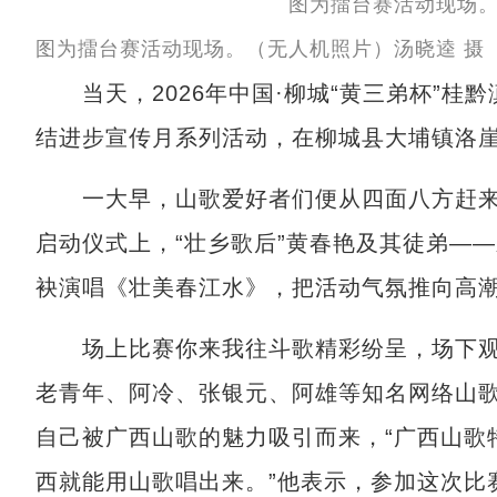
图为擂台赛活动现场。（无人机照片）汤晓逵 摄
当天，2026年中国·柳城“黄三弟杯”桂
结进步宣传月系列活动，在柳城县大埔镇洛
一大早，山歌爱好者们便从四面八方赶来
启动仪式上，“壮乡歌后”黄春艳及其徒弟—
袂演唱《壮美春江水》，把活动气氛推向高
场上比赛你来我往斗歌精彩纷呈，场下观
老青年、阿冷、张银元、阿雄等知名网络山
自己被广西山歌的魅力吸引而来，“广西山歌
西就能用山歌唱出来。”他表示，参加这次比