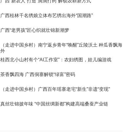
广西“新农人”打造“滴滴打药”解锁农耕新方式
广西桂林千名绣娘立体布艺绣出海外“国潮路”
广西“老男孩”匠心织就壮锦新潮梦
（走进中国乡村）南宁返乡青年“唤醒”丘陵沃土 种瓜香飘海
外
桂西北小山村有个“AI工作室”：农妇绣图，娃儿编游戏
茶香飘四海 广西侗寨解锁“绿富”密码
（走进中国乡村）广西百年瑶寨老宅“新生”非遗“变现”
真丝壮锦披年味 “中国丝绸新都”构建高端桑蚕产业链