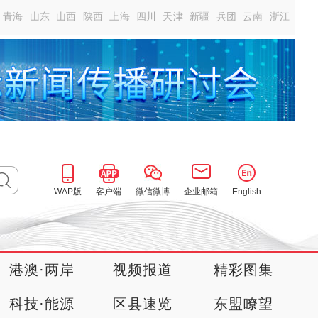
青海
山东
山西
陕西
上海
四川
天津
新疆
兵团
云南
浙江
WAP版
客户端
微信微博
企业邮箱
English
港澳·两岸
视频报道
精彩图集
科技·能源
区县速览
东盟瞭望