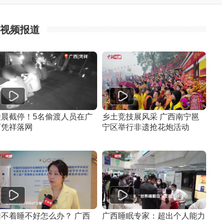
视频报道
凌晨截停！5名偷渡人员在广
乡土竞技展风采 广西南宁邕
西凭祥落网
宁区举行非遗抢花炮活动
睡不着睡不好怎么办？ 广西
广西睡眠专家：超出个人能力