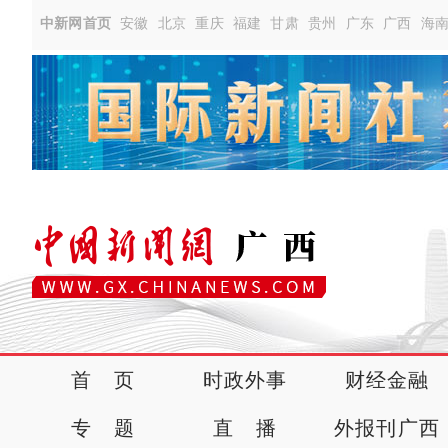
中新网首页
安徽
北京
重庆
福建
甘肃
贵州
广东
广西
海
首 页
时政外事
财经金融
专 题
直 播
外报刊广西