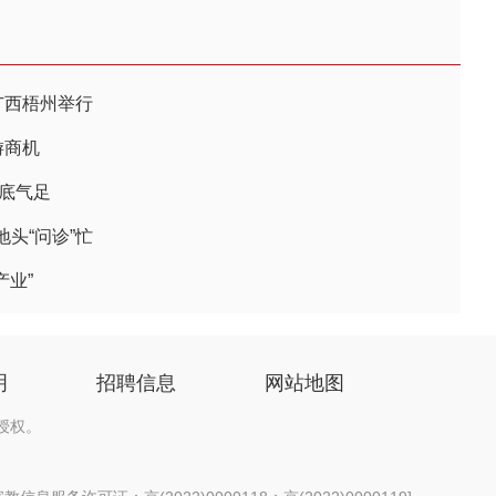
广西梧州举行
游商机
播底气足
头“问诊”忙
产业”
明
招聘信息
网站地图
授权。